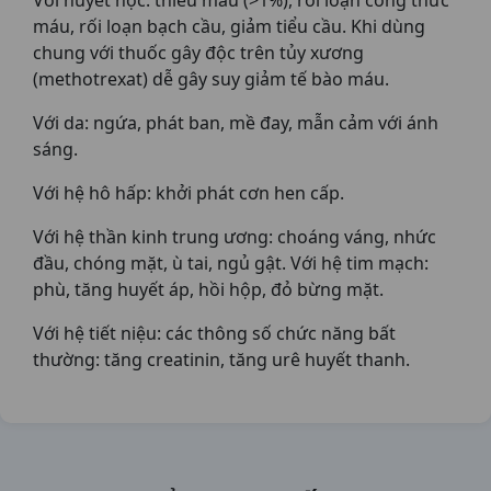
Với huyết học: thiếu máu (>1%), rối loạn công thức
máu, rối loạn bạch cầu, giảm tiểu cầu. Khi dùng
chung với thuốc gây độc trên tủy xương
(methotrexat) dễ gây suy giảm tế bào máu.
Với da: ngứa, phát ban, mề đay, mẫn cảm với ánh
sáng.
Với hệ hô hấp: khởi phát cơn hen cấp.
Với hệ thần kinh trung ương: choáng váng, nhức
đầu, chóng mặt, ù tai, ngủ gật. Với hệ tim mạch:
phù, tăng huyết áp, hồi hộp, đỏ bừng mặt.
Với hệ tiết niệu: các thông số chức năng bất
thường: tăng creatinin, tăng urê huyết thanh.