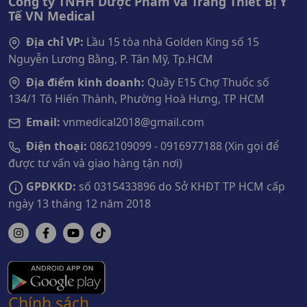
Công ty TNHH Dược Phẩm và Trang Thiết Bị Y
Tế VN Medical
Địa chỉ VP:
Lầu 15 tòa nhà Golden King số 15
Nguyễn Lương Bằng, P. Tân Mỹ, Tp.HCM
Địa điểm kinh doanh:
Quầy E15 Chợ Thuốc số
134/1 Tô Hiến Thành, Phường Hoà Hưng, TP HCM
Email:
vnmedical2018@gmail.com
Điện thoại:
0862109099 - 0916977188 (Xin gọi để
được tư vấn và giao hàng tận nơi)
GPĐKKD:
số 0315433896 do Sở KHĐT TP HCM cấp
ngày 13 tháng 12 năm 2018
Chính sách