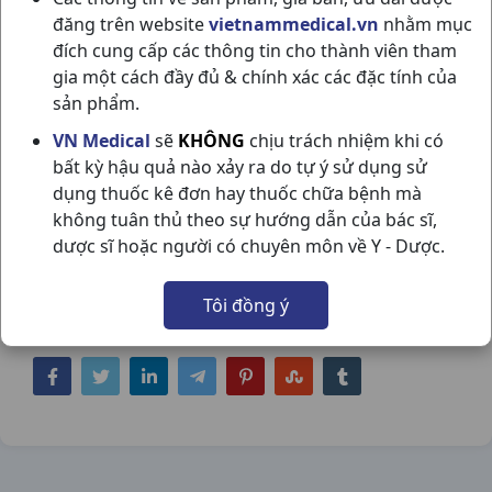
đăng trên website
vietnammedical.vn
nhằm mục
đích cung cấp các thông tin cho thành viên tham
gia một cách đầy đủ & chính xác các đặc tính của
sản phẩm.
VN Medical
sẽ
KHÔNG
chịu trách nhiệm khi có
MELOX 15 H50VN BOSTON
bất kỳ hậu quả nào xảy ra do tự ý sử dụng sử
dụng thuốc kê đơn hay thuốc chữa bệnh mà
NSX:
Boston
không tuân thủ theo sự hướng dẫn của bác sĩ,
dược sĩ hoặc người có chuyên môn về Y - Dược.
Nhóm hàng:
Giảm Đau - Kháng Viêm - Giãn
Cơ - Xương Khớp - Gout,
Tôi đồng ý
Chia sẻ qua mạng xã hội: