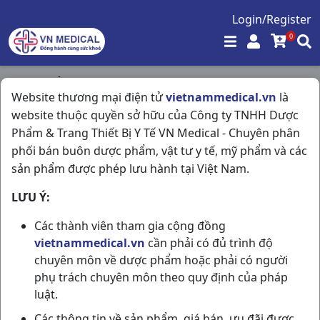
Login/Register
0
Trang chủ
/
Website thương mại điện tử
vietnammedical.vn
là
Giảm Đau - Kháng Viêm - Giãn Cơ - Xương Khớp - Gout
website thuộc quyền sở hữu của Công ty TNHH Dược
/
Melox 15 H50vn Boston
Phẩm & Trang Thiết Bị Y Tế VN Medical - Chuyên phân
phối bán buôn dược phẩm, vật tư y tế, mỹ phẩm và các
sản phẩm được phép lưu hành tại Việt Nam.
LƯU Ý:
Các thành viên tham gia cộng đồng
vietnammedical.vn
cần phải có đủ trình độ
chuyên môn về dược phẩm hoặc phải có người
phụ trách chuyên môn theo quy định của pháp
luật.
Các thông tin về sản phẩm, giá bán, ưu đãi được