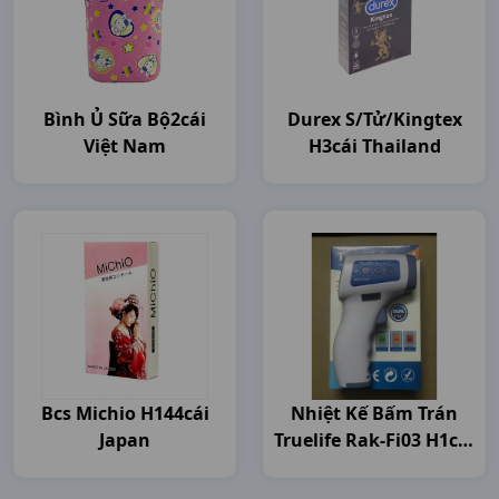
Bình Ủ Sữa Bộ2cái
Durex S/tử/kingtex
Việt Nam
H3cái Thailand
Bcs Michio H144cái
Nhiệt Kế Bấm Trán
Japan
Truelife Rak-Fi03 H1cái
Đại Việt