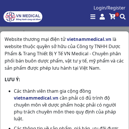
Login/Register
0
Trang chủ
/
Trang Thiết Bị Y Tế
/
Website thương mại điện tử
vietnammedical.vn
là
Máy đo Huyết áp Hem -7142t1 H1cái Omron
website thuộc quyền sở hữu của Công ty TNHH Dược
Phẩm & Trang Thiết Bị Y Tế VN Medical - Chuyên phân
phối bán buôn dược phẩm, vật tư y tế, mỹ phẩm và các
sản phẩm được phép lưu hành tại Việt Nam.
LƯU Ý:
Các thành viên tham gia cộng đồng
vietnammedical.vn
cần phải có đủ trình độ
chuyên môn về dược phẩm hoặc phải có người
phụ trách chuyên môn theo quy định của pháp
luật.
Các thông tin về sản phẩm, giá bán, ưu đãi được