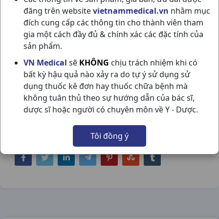
đăng trên website
vietnammedical.vn
nhằm mục
đích cung cấp các thông tin cho thành viên tham
gia một cách đầy đủ & chính xác các đặc tính của
sản phẩm.
MÁY ĐO HUYẾT ÁP HEM -7142T1 H1CÁI
VN Medical
sẽ
KHÔNG
chịu trách nhiệm khi có
bất kỳ hậu quả nào xảy ra do tự ý sử dụng sử
OMRON
dụng thuốc kê đơn hay thuốc chữa bệnh mà
NSX:
Omron
không tuân thủ theo sự hướng dẫn của bác sĩ,
dược sĩ hoặc người có chuyên môn về Y - Dược.
Nhóm hàng:
Trang Thiết Bị Y Tế,
Tôi đồng ý
Chia sẻ qua mạng xã hội: