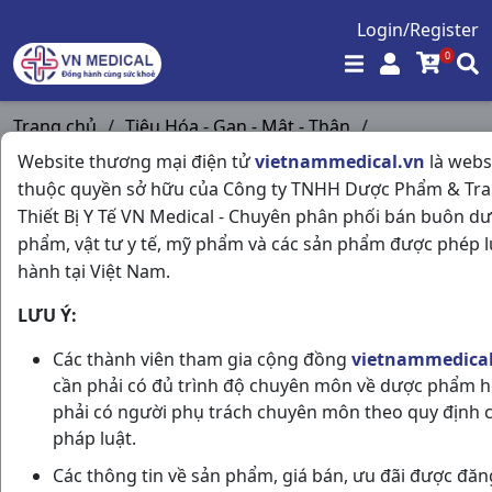
Login/Register
0
Trang chủ
/
Tiêu Hóa - Gan - Mật - Thận
/
Kremil S H100v United
Website thương mại điện tử
vietnammedical.vn
là webs
thuộc quyền sở hữu của Công ty TNHH Dược Phẩm & Tr
Thiết Bị Y Tế VN Medical - Chuyên phân phối bán buôn d
phẩm, vật tư y tế, mỹ phẩm và các sản phẩm được phép 
hành tại Việt Nam.
LƯU Ý:
Các thành viên tham gia cộng đồng
vietnammedical
cần phải có đủ trình độ chuyên môn về dược phẩm 
phải có người phụ trách chuyên môn theo quy định 
pháp luật.
Các thông tin về sản phẩm, giá bán, ưu đãi được đăn