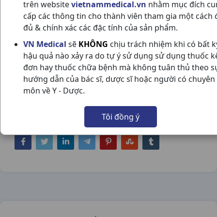
trên website
vietnammedical.vn
nhằm mục đích cu
cấp các thông tin cho thành viên tham gia một cách 
đủ & chính xác các đặc tính của sản phẩm.
VN Medical
sẽ
KHÔNG
chịu trách nhiệm khi có bất k
hậu quả nào xảy ra do tự ý sử dụng sử dụng thuốc k
KREMIL S H100V UNITED
đơn hay thuốc chữa bệnh mà không tuân thủ theo s
hướng dẫn của bác sĩ, dược sĩ hoặc người có chuyên
NSX:
United
môn về Y - Dược.
Nhóm hàng:
Tiêu Hóa - Gan - Mật - Thận,
Tôi đồng ý
Chia sẻ qua mạng xã hội: