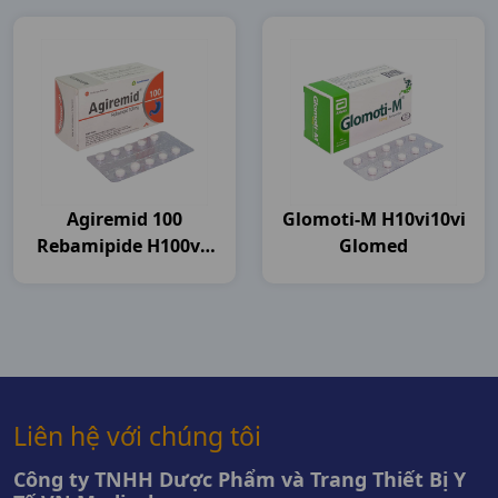
Agiremid 100
Glomoti-M H10vi10vi
Rebamipide H100vn
Glomed
Agimexpharm
Liên hệ với chúng tôi
Công ty TNHH Dược Phẩm và Trang Thiết Bị Y