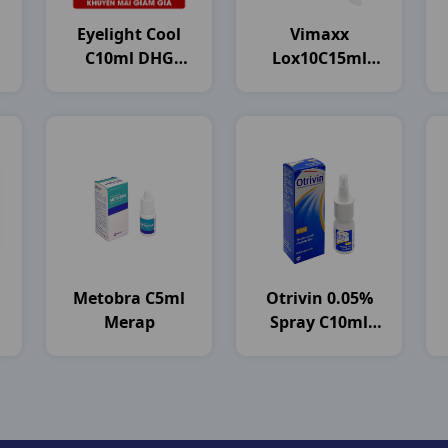
Eyelight Cool
Vimaxx
C10ml DHG
Lox10C15ml
Pharma
Nam Hà
Metobra C5ml
Otrivin 0.05%
Merap
Spray C10ml
Novartis