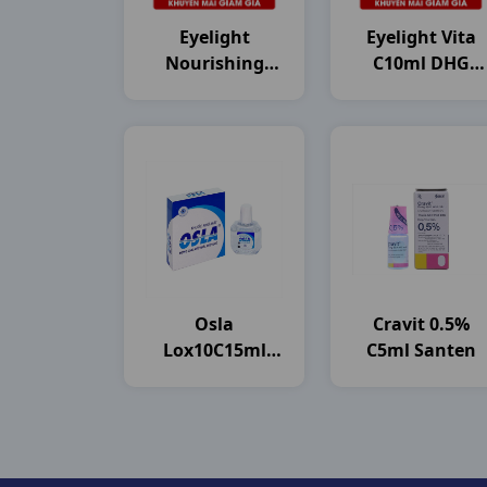
Eyelight
Eyelight Vita
Nourishing
C10ml DHG
C10ml DHG
Pharma
Pharma
Osla
Cravit 0.5%
Lox10C15ml
C5ml Santen
Merap