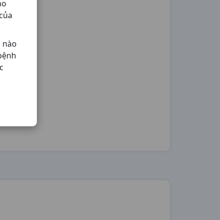
ho
 của
ả nào
 bệnh
c