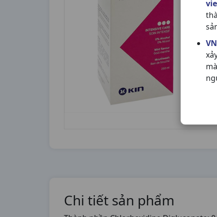
vi
th
sả
VN
xả
mà
ng
Chi tiết sản phẩm