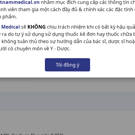
etnammedical.vn
nhằm mục đích cung cấp các thông tin c
ành viên tham gia một cách đầy đủ & chính xác các đặc tính
n phẩm.
 Medical
sẽ
KHÔNG
chịu trách nhiệm khi có bất kỳ hậu qu
y ra do tự ý sử dụng sử dụng thuốc kê đơn hay thuốc chữa
 không tuân thủ theo sự hướng dẫn của bác sĩ, dược sĩ hoặ
ười có chuyên môn về Y - Dược.
Tôi đồng ý