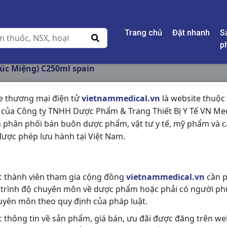
Trang chủ
Đặt nhanh
S
p
súc Miệng) C250ml spain
e thương mại điện tử
vietnammedical.vn
là website thuộc
 của Công ty TNHH Dược Phẩm & Trang Thiết Bị Y Tế VN Med
KIN (SÚC MIỆNG) C
 phân phối bán buôn dược phẩm, vật tư y tế, mỹ phẩm và c
ược phép lưu hành tại Việt Nam.
NSX:
spain
Nhóm hàng:
Mắt - Tai - Mũi - Họn
c thành viên tham gia cộng đồng
vietnammedical.vn
cần p
Chia sẻ qua mạng xã hội:
 trình độ chuyên môn về dược phẩm hoặc phải có người ph
uyên môn theo quy định của pháp luật.
c thông tin về sản phẩm, giá bán, ưu đãi được đăng trên we