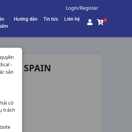
Login/Register
ản
Hướng dẫn
Tin tức
Liên hệ
0
hẩm
 quyền
ical -
250ML SPAIN
ác sản
g,
hải có
ụ trách
bsite