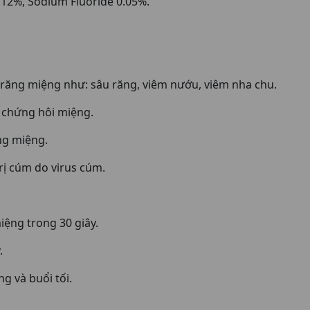
.12%, Sodium Fluoride 0.05%.
ăng miệng như: sâu răng, viêm nướu, viêm nha chu.
chứng hôi miệng.
ng miệng.
rị cúm do virus cúm.
ệng trong 30 giây.
.
g và buổi tối.