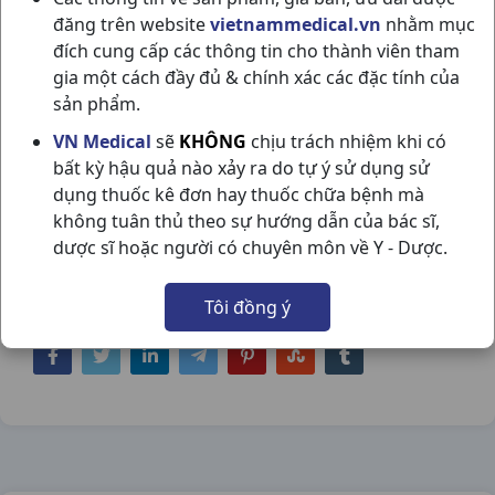
đăng trên website
vietnammedical.vn
nhằm mục
đích cung cấp các thông tin cho thành viên tham
gia một cách đầy đủ & chính xác các đặc tính của
sản phẩm.
KHẨU TRANG Y TẾ BUSSVH95 H10CÁI
VN Medical
sẽ
KHÔNG
chịu trách nhiệm khi có
bất kỳ hậu quả nào xảy ra do tự ý sử dụng sử
VIỆT HÀ
dụng thuốc kê đơn hay thuốc chữa bệnh mà
NSX:
Việt Hà
không tuân thủ theo sự hướng dẫn của bác sĩ,
dược sĩ hoặc người có chuyên môn về Y - Dược.
Nhóm hàng:
Trang Thiết Bị Y Tế,
Tôi đồng ý
Chia sẻ qua mạng xã hội: