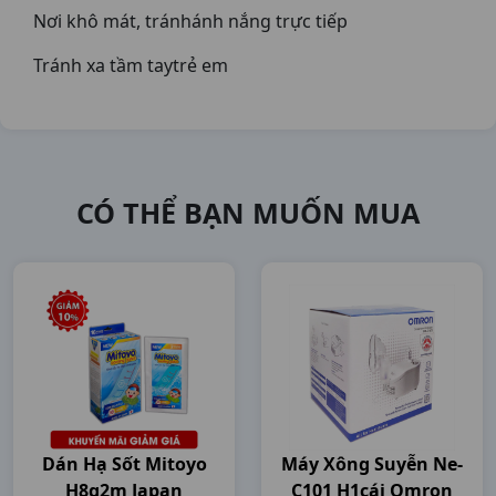
Nơi khô mát, tránhánh nắng trực tiếp
Tránh xa tầm taytrẻ em
CÓ THỂ BẠN MUỐN MUA
Dán Hạ Sốt Mitoyo
Máy Xông Suyễn Ne-
H8g2m Japan
C101 H1cái Omron