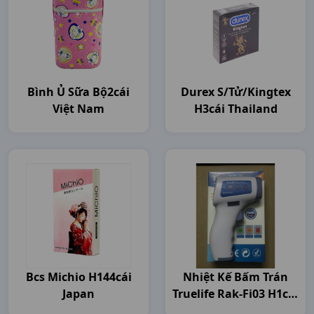
Bình Ủ Sữa Bộ2cái
Durex S/tử/kingtex
Việt Nam
H3cái Thailand
Bcs Michio H144cái
Nhiệt Kế Bấm Trán
Japan
Truelife Rak-Fi03 H1cái
Đại Việt