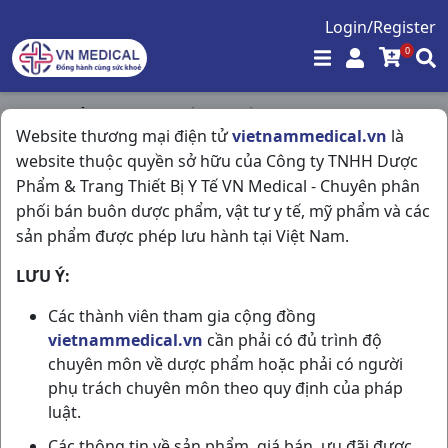
Login/Register
0
Trang chủ
/
Trang Thiết Bị Y Tế
/
Website thương mại điện tử
vietnammedical.vn
là
Khẩu Trang Y Tế Bussvh95 H10cái Việt Hà
website thuộc quyền sở hữu của Công ty TNHH Dược
Phẩm & Trang Thiết Bị Y Tế VN Medical - Chuyên phân
phối bán buôn dược phẩm, vật tư y tế, mỹ phẩm và các
sản phẩm được phép lưu hành tại Việt Nam.
LƯU Ý:
Các thành viên tham gia cộng đồng
vietnammedical.vn
cần phải có đủ trình độ
chuyên môn về dược phẩm hoặc phải có người
phụ trách chuyên môn theo quy định của pháp
luật.
Các thông tin về sản phẩm, giá bán, ưu đãi được