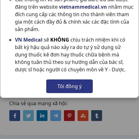
đăng trên website
vietnammedical.vn
nhằm mục
đích cung cấp các thông tin cho thành viên tham
gia một cách đầy đủ & chính xác các đặc tính của
sản phẩm.
VN Medical
sẽ
KHÔNG
chịu trách nhiệm khi có
IBUPROFEN 400MG H10VI10VN DƯỢC
bất kỳ hậu quả nào xảy ra do tự ý sử dụng sử
dụng thuốc kê đơn hay thuốc chữa bệnh mà
ENLIE
không tuân thủ theo sự hướng dẫn của bác sĩ,
NSX:
Dược Enlie
dược sĩ hoặc người có chuyên môn về Y - Dược.
Nhóm hàng:
Giảm Đau - Kháng Viêm - Giãn
Tôi đồng ý
Cơ - Xương Khớp - Gout,
Chia sẻ qua mạng xã hội: