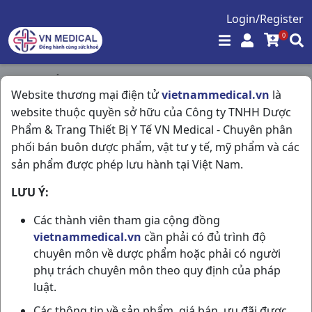
Login/Register
0
Trang chủ
/
Website thương mại điện tử
vietnammedical.vn
là
Giảm Đau - Kháng Viêm - Giãn Cơ - Xương Khớp - Gout
website thuộc quyền sở hữu của Công ty TNHH Dược
/
Ibuprofen 400mg H10vi10vn Dược Enlie
Phẩm & Trang Thiết Bị Y Tế VN Medical - Chuyên phân
phối bán buôn dược phẩm, vật tư y tế, mỹ phẩm và các
sản phẩm được phép lưu hành tại Việt Nam.
LƯU Ý:
Các thành viên tham gia cộng đồng
vietnammedical.vn
cần phải có đủ trình độ
chuyên môn về dược phẩm hoặc phải có người
phụ trách chuyên môn theo quy định của pháp
luật.
Các thông tin về sản phẩm, giá bán, ưu đãi được