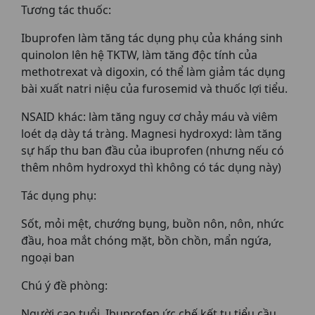
Tương tác thuốc:
Ibuprofen làm tăng tác dụng phụ của kháng sinh
quinolon lên hệ TKTW, làm tăng độc tính của
methotrexat và digoxin, có thể làm giảm tác dụng
bài xuất natri niệu của furosemid và thuốc lợi tiểu.
NSAID khác: làm tăng nguy cơ chảy máu và viêm
loét dạ dày tá tràng. Magnesi hydroxyd: làm tăng
sự hấp thu ban đầu của ibuprofen (nhưng nếu có
thêm nhôm hydroxyd thì không có tác dụng này)
Tác dụng phụ:
Sốt, mỏi mệt, chướng bụng, buồn nôn, nôn, nhức
đầu, hoa mắt chóng mặt, bồn chồn, mẩn ngứa,
ngoại ban
Chú ý đề phòng:
Người cao tuổi. Ibuprofen ức chế kết tụ tiểu cầu