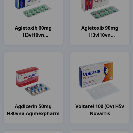
Agietoxib 60mg
Agietoxib 90mg
H3vi10vn
H3vi10vn
Agimexpharm
Agimexpharm
Agdicerin 50mg
Voltarel 100 (ov) H5v
H30vna Agimexpharm
Novartis