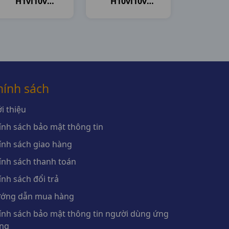
H1vi10v
H10vi10v
Novartis
Boston
hính sách
i thiệu
ính sách bảo mật thông tin
ính sách giao hàng
ính sách thanh toán
ính sách đổi trả
ớng dẫn mua hàng
ính sách bảo mật thông tin người dùng ứng
ng