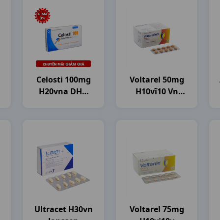
Celosti 100mg
Voltarel 50mg
H20vna DHG
H10vĩ10 Vn
Pharma
Novartis
Ultracet H30vn
Voltarel 75mg