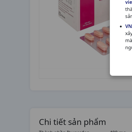
vi
th
sả
VN
xả
mà
ng
Chi tiết sản phẩm