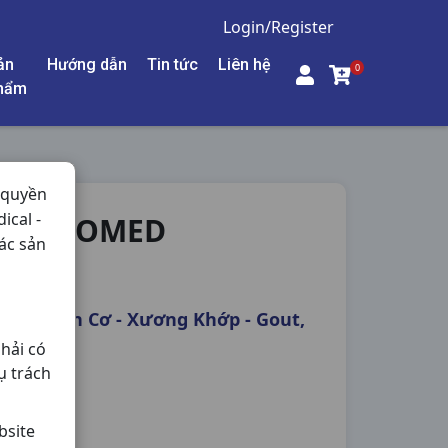
Login/Register
ản
Hướng dẫn
Tin tức
Liên hệ
0
hẩm
 quyền
ical -
0V GLOMED
ác sản
êm - Giãn Cơ - Xương Khớp - Gout,
hải có
ụ trách
bsite