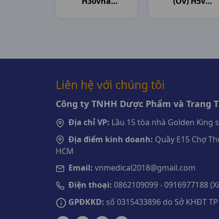
H30vna
(ov) H5v
Agimexpharm
Novartis
Liên hệ với chúng tôi
Công ty TNHH Dược Phẩm và Trang Th
Địa chỉ VP:
Lầu 15 tòa nhà Golden King 
Địa điểm kinh doanh:
Quầy E15 Chợ Thu
HCM
Email:
vnmedical2018@gmail.com
Điện thoại:
0862109099 - 0916977188 (Xin
GPĐKKD:
số 0315433896 do Sở KHĐT TP