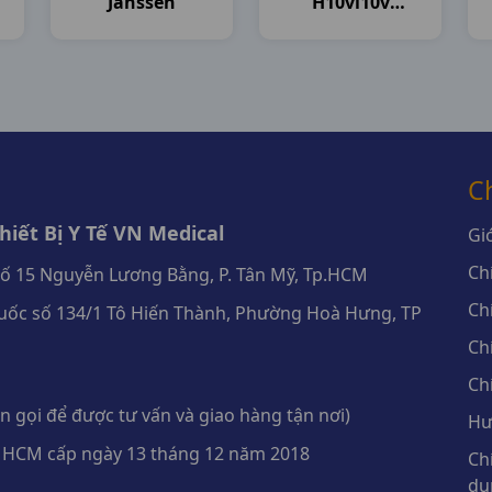
Janssen
H10vi10v
Novartis
C
iết Bị Y Tế VN Medical
Giớ
Ch
số 15 Nguyễn Lương Bằng, P. Tân Mỹ, Tp.HCM
Ch
ốc số 134/1 Tô Hiến Thành, Phường Hoà Hưng, TP
Ch
Ch
 gọi để được tư vấn và giao hàng tận nơi)
Hư
 HCM cấp ngày 13 tháng 12 năm 2018
Ch
dụ