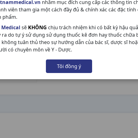
etnammedical.vn
nhằm mục đích cung cấp các thông tin c
ành viên tham gia một cách đầy đủ & chính xác các đặc tính
n phẩm.
 Medical
sẽ
KHÔNG
chịu trách nhiệm khi có bất kỳ hậu qu
y ra do tự ý sử dụng sử dụng thuốc kê đơn hay thuốc chữa
 không tuân thủ theo sự hướng dẫn của bác sĩ, dược sĩ hoặ
ười có chuyên môn về Y - Dược.
Tôi đồng ý