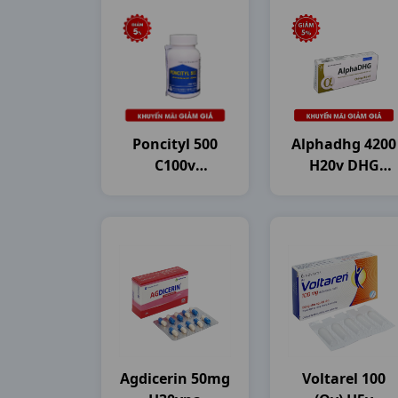
Poncityl 500
Alphadhg 4200
C100v
H20v DHG
Mekophar
Pharma
Agdicerin 50mg
Voltarel 100