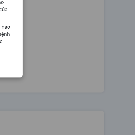
ho
 của
ả nào
 bệnh
c