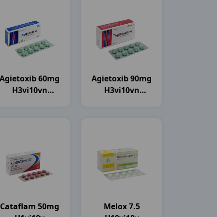
Agietoxib 60mg
Agietoxib 90mg
H3vi10vn
H3vi10vn
Agimexpharm
Agimexpharm
Cataflam 50mg
Melox 7.5