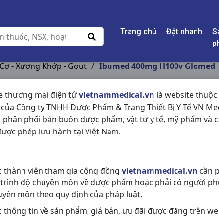
Trang chủ
Đặt nhanh
S
p
 Cơ - Xương Khớp - Gout
/
Ibumed 400mg H100v Glomed
e thương mại điện tử
vietnammedical.vn
là website thuộc
 của Công ty TNHH Dược Phẩm & Trang Thiết Bị Y Tế VN Med
IBUMED 400MG H10
 phân phối bán buôn dược phẩm, vật tư y tế, mỹ phẩm và c
ược phép lưu hành tại Việt Nam.
NSX:
Glomed
Nhóm hàng:
Giảm Đau - Kháng Vi
c thành viên tham gia cộng đồng
vietnammedical.vn
cần p
Chia sẻ qua mạng xã hội:
 trình độ chuyên môn về dược phẩm hoặc phải có người ph
uyên môn theo quy định của pháp luật.
c thông tin về sản phẩm, giá bán, ưu đãi được đăng trên we