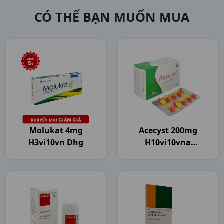
CÓ THỂ BẠN MUỐN MUA
Molukat 4mg
Acecyst 200mg
H3vi10vn Dhg
H10vi10vna
Agimexpharm