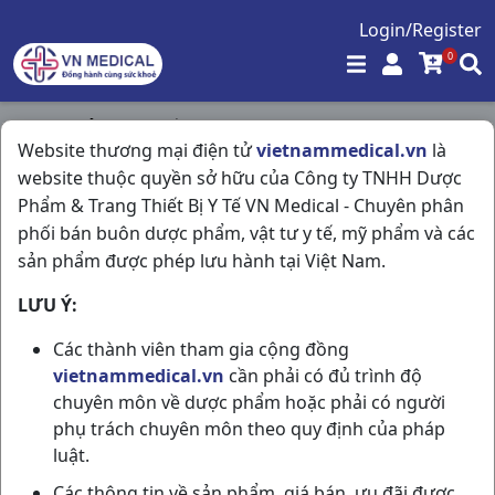
Login/Register
0
Trang chủ
/
Hô Hấp
/
Ho Long đờm C400v TV.Pharm
Website thương mại điện tử
vietnammedical.vn
là
website thuộc quyền sở hữu của Công ty TNHH Dược
Phẩm & Trang Thiết Bị Y Tế VN Medical - Chuyên phân
phối bán buôn dược phẩm, vật tư y tế, mỹ phẩm và các
sản phẩm được phép lưu hành tại Việt Nam.
LƯU Ý:
Các thành viên tham gia cộng đồng
vietnammedical.vn
cần phải có đủ trình độ
chuyên môn về dược phẩm hoặc phải có người
phụ trách chuyên môn theo quy định của pháp
luật.
Các thông tin về sản phẩm, giá bán, ưu đãi được