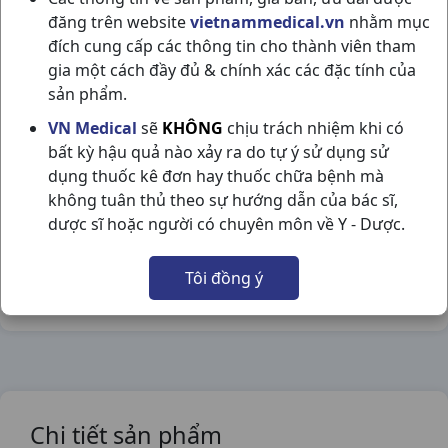
đăng trên website
vietnammedical.vn
nhằm mục
đích cung cấp các thông tin cho thành viên tham
gia một cách đầy đủ & chính xác các đặc tính của
sản phẩm.
HO LONG ĐỜM C400V TV.PHARM
VN Medical
sẽ
KHÔNG
chịu trách nhiệm khi có
NSX:
TV.Pharm
bất kỳ hậu quả nào xảy ra do tự ý sử dụng sử
dụng thuốc kê đơn hay thuốc chữa bệnh mà
Nhóm hàng:
Hô Hấp,
không tuân thủ theo sự hướng dẫn của bác sĩ,
dược sĩ hoặc người có chuyên môn về Y - Dược.
Chia sẻ qua mạng xã hội:
Tôi đồng ý
Chi tiết sản phẩm