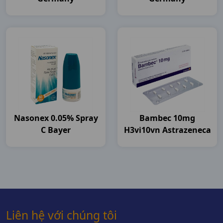
Nasonex 0.05% Spray
Bambec 10mg
C Bayer
H3vi10vn Astrazeneca
Liên hệ với chúng tôi