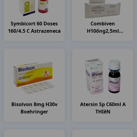
Symbicort 60 Doses
Combiven
160/4.5 C Astrazeneca
H10ống2,5ml
Boehringer
Bisolvon 8mg H30v
Atersin Sp C60ml A
Boehringer
THIêN