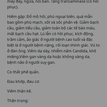
mày đay, ngứa, nổi ban. Tăng transaminase (có hồi
phục).
Hiếm gặp: Đổ mồ hôi, phù ngoại biên, quá mẫn
bao gồm phù mạch, sốt và sốc phản vệ. Giảm bạch
cầu, giảm tiểu cầu, giảm toàn bộ các tế bào máu,
mất bạch cầu hạt. Lú lẫn có hồi phục, kích động,
trầm cảm, ảo giác ở người bệnh cao tuổi và đặc
biệt là ở người bệnh nặng, rối loạn thính giác. Vú to
ở đàn ông. Viêm dạ dày, nhiễm nấm Candida, khô
miệng.Viêm gan vàng da hoặc không vàng da,
bệnh não ở người suy gan.
Co thắt phế quản.
Đau khớp, đau cơ.
Viêm thận kẽ.
Thận trọng: