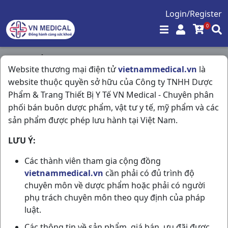
Login/Register
0
Trang chủ
/
Tiêu Hóa - Gan - Mật - Thận
/
Website thương mại điện tử
vietnammedical.vn
là
Helinzole H24v SPM
website thuộc quyền sở hữu của Công ty TNHH Dược
Phẩm & Trang Thiết Bị Y Tế VN Medical - Chuyên phân
phối bán buôn dược phẩm, vật tư y tế, mỹ phẩm và các
sản phẩm được phép lưu hành tại Việt Nam.
LƯU Ý:
Các thành viên tham gia cộng đồng
vietnammedical.vn
cần phải có đủ trình độ
chuyên môn về dược phẩm hoặc phải có người
phụ trách chuyên môn theo quy định của pháp
luật.
Các thông tin về sản phẩm, giá bán, ưu đãi được