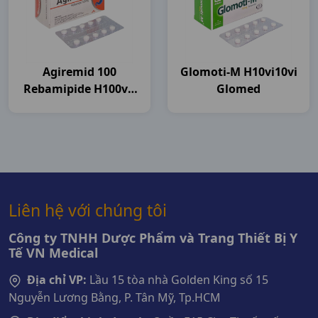
Agiremid 100
Glomoti-M H10vi10vi
Rebamipide H100vn
Glomed
Agimexpharm
Liên hệ với chúng tôi
Công ty TNHH Dược Phẩm và Trang Thiết Bị Y
Tế VN Medical
Địa chỉ VP:
Lầu 15 tòa nhà Golden King số 15
Nguyễn Lương Bằng, P. Tân Mỹ, Tp.HCM