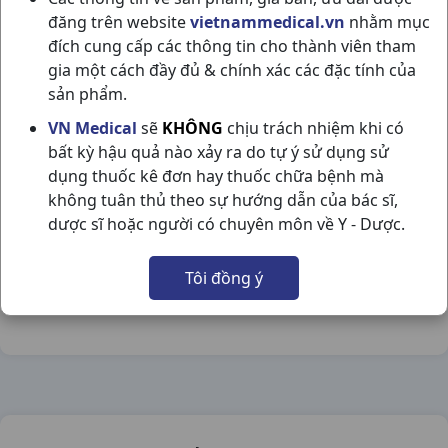
đăng trên website
vietnammedical.vn
nhằm mục
đích cung cấp các thông tin cho thành viên tham
gia một cách đầy đủ & chính xác các đặc tính của
sản phẩm.
HELINZOLE H24V SPM
VN Medical
sẽ
KHÔNG
chịu trách nhiệm khi có
bất kỳ hậu quả nào xảy ra do tự ý sử dụng sử
NSX:
SPM
dụng thuốc kê đơn hay thuốc chữa bệnh mà
không tuân thủ theo sự hướng dẫn của bác sĩ,
Nhóm hàng:
Tiêu Hóa - Gan - Mật - Thận,
dược sĩ hoặc người có chuyên môn về Y - Dược.
Chia sẻ qua mạng xã hội:
Tôi đồng ý