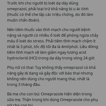
Trước khi cho người bị loét dạ dày dùng
omeprazol, phải loại trừ khả năng bị u ác tính
(thuốc có thể che lấp các triệu chứng, do đó làm
muộn chẩn đoán).
Nên tiêm thuốc vào tĩnh mạch cho người bệnh
nặng và người có nhiều ổ loét để phòng ngừa chảy
máu ổ loét do stress. Phải tiêm tĩnh mạch chậm ít
nhất là 3 phút, tốc độ tối đa là 4ml/phút. Liều 40mg
tiêm tĩnh mạch sẽ làm giảm ngay lượng acid
hydroclorid (HCl) trong dạ dày trong vòng 24 giờ.
Phụ nữ có thai: Tuy không thấy omeprazol có khả
năng gây dị dạng và gây độc với bào thai nhưng
không nên dùng cho người mang thai, nhất là
trong 3 tháng đầu.
Bà mẹ cho con bú: Omeprazole hiện diện trong
sữa mẹ. Thận trọng khi dùng Omeprazole cho phụ
nữ cho con bú.