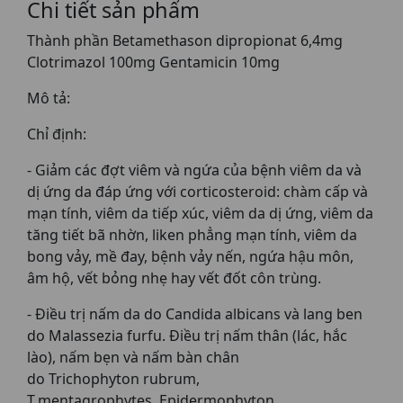
Chi tiết sản phẩm
Thành phần Betamethason dipropionat 6,4mg
Clotrimazol 100mg Gentamicin 10mg
Mô tả:
Chỉ định:
- Giảm các đợt viêm và ngứa của bệnh viêm da và
dị ứng da đáp ứng với corticosteroid: chàm cấp và
mạn tính, viêm da tiếp xúc, viêm da dị ứng, viêm da
tăng tiết bã nhờn, liken phẳng mạn tính, viêm da
bong vảy, mề đay, bệnh vảy nến, ngứa hậu môn,
âm hộ, vết bỏng nhẹ hay vết đốt côn trùng.
- Điều trị nấm da do Candida albicans và lang ben
do Malassezia furfu. Điều trị nấm thân (lác, hắc
lào), nấm bẹn và nấm bàn chân
do Trichophyton rubrum,
T.mentagrophytes, Epidermophyton