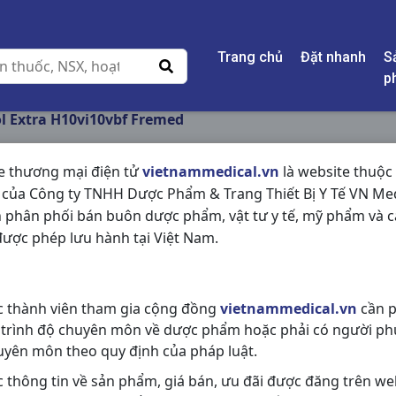
Trang chủ
Đặt nhanh
S
p
l Extra H10vi10vbf Fremed
e thương mại điện tử
vietnammedical.vn
là website thuộc
 của Công ty TNHH Dược Phẩm & Trang Thiết Bị Y Tế VN Med
FREMEDOL EXTRA H
 phân phối bán buôn dược phẩm, vật tư y tế, mỹ phẩm và c
ược phép lưu hành tại Việt Nam.
NSX:
Fremed
Nhóm hàng:
Giảm Đau - Hạ Sốt,
c thành viên tham gia cộng đồng
vietnammedical.vn
cần p
Chia sẻ qua mạng xã hội:
 trình độ chuyên môn về dược phẩm hoặc phải có người ph
uyên môn theo quy định của pháp luật.
c thông tin về sản phẩm, giá bán, ưu đãi được đăng trên we