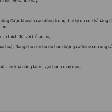
ế biết về vấnđề này.
hông được khuyến cáo dùng trong thai kỳ do có khảnăng tăn
ine.
ích thích đối với trẻ bú mẹ.
ai hoặc đang cho con bú do hàm lượng caffeine cótrong s
ốc lên khả năng lái xe, vận hành máy móc.