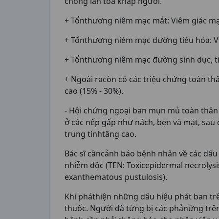
chóng lan tỏa khắp người.
+ Tổnthương niêm mạc mắt: Viêm giác mạc
+ Tổnthương niêm mạc đường tiêu hóa: Vi
+ Tổnthương niêm mạc đường sinh dục, ti
+ Ngoài racòn có các triệu chứng toàn thâ
cao (15% - 30%).
- Hội chứng ngoại ban mụn mủ toàn thân 
ở các nếp gấp như nách, bẹn và mặt, sau 
trung tínhtăng cao.
Bác sĩ cầncảnh báo bệnh nhân về các dấu
nhiễm độc (TEN: Toxicepidermal necrolysi
exanthematous pustulosis).
Khi pháthiện những dấu hiệu phát ban tr
thuốc. Người đã từng bị các phảnứng trê