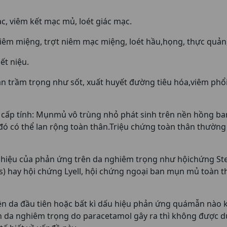
, viêm kết mạc mủ, loét giác mạc.
êm miệng, trợt niêm mạc miệng, loét hầu,họng, thực quản, 
ết niệu.
n trầm trọng như sốt, xuất huyết đường tiêu hóa,viêm phổi,
cấp tính: Mụnmủ vô trùng nhỏ phát sinh trên nền hồng ba
đó có thể lan rộng toàn thân.Triệu chứng toàn thân thường
 hiệu của phản ứng trên da nghiêm trọng như hộichứng Stev
s) hay hội chứng Lyell, hội chứng ngoại ban mụn mủ toàn t
ên da đầu tiên hoặc bất kì dấu hiệu phản ứng quámẫn nào
n da nghiêm trọng do paracetamol gây ra thì không được d