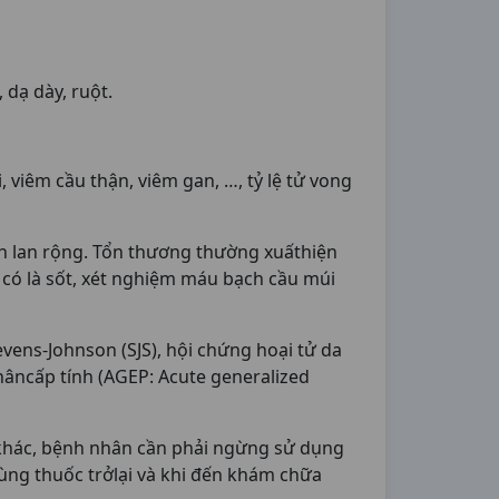
dạ dày, ruột.
 viêm cầu thận, viêm gan, …, tỷ lệ tử vong
n lan rộng. Tổn thương thường xuấthiện
 có là sốt, xét nghiệm máu bạch cầu múi
ens-Johnson (SJS), hội chứng hoại tử da
hâncấp tính (AGEP: Acute generalized
 khác, bệnh nhân cần phải ngừng sử dụng
ùng thuốc trởlại và khi đến khám chữa