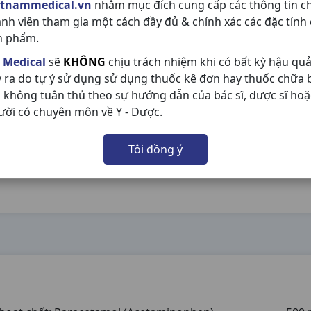
etnammedical.vn
nhằm mục đích cung cấp các thông tin c
ành viên tham gia một cách đầy đủ & chính xác các đặc tính
n phẩm.
 Medical
sẽ
KHÔNG
chịu trách nhiệm khi có bất kỳ hậu qu
y ra do tự ý sử dụng sử dụng thuốc kê đơn hay thuốc chữa
 không tuân thủ theo sự hướng dẫn của bác sĩ, dược sĩ hoặ
ười có chuyên môn về Y - Dược.
Tôi đồng ý