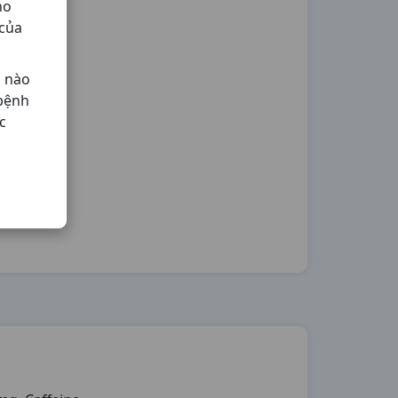
ho
 của
ả nào
 bệnh
c