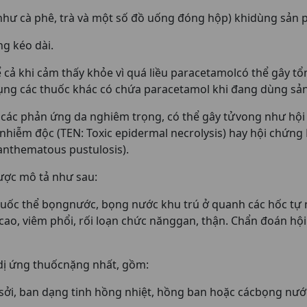
 như cà phê, trà và một số đồ uống đóng hộp) khidùng sản 
ng kéo dài.
ể cả khi cảm thấy khỏe vì quá liều paracetamolcó thể gây t
ụng các thuốc khác có chứa paracetamol khi đang dùng sả
các phản ứng da nghiêm trọng, có thể gây tửvong như hội 
nhiễm độc (TEN: Toxic epidermal necrolysis) hay hội chứng
anthematous pustulosis).
ược mô tả như sau:
huốc thể bọngnước, bọng nước khu trú ở quanh các hốc tự n
cao, viêm phổi, rối loạn chức nănggan, thận. Chẩn đoán hội
 dị ứng thuốcnặng nhất, gồm:
 sởi, ban dạng tinh hồng nhiệt, hồng ban hoặc cácbọng nư