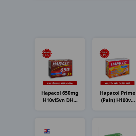
Hapacol 650mg
Hapacol Prime
H10vi5vn DHG
(Pain) H100vn
Pharma
DHG Pharma