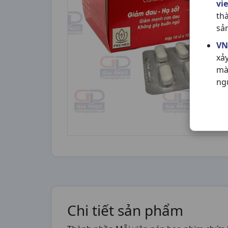
vi
th
sả
VN
xả
mà
ng
Chi tiết sản phẩm