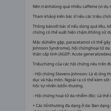
Nên tránhdùng quá nhiều caffeine (ví dụ
Tham khảoý kiến bác sĩ nếu các triệu chứ
Thông báovới bác sĩ nếu dùng quá liều, k
chứng có thể xuất hiện chậm.Không sử d
Mặc dùhiếm gặp, paracetamol có thể gây 
Johnson Syndrome), hội chứnghoại tử da 
thân cấp tính (AGEP: Acute generalizedex
Triệuchứng của các hội chứng nêu trên đ
- Hội chứng Stevens-Johnson: Là dị ứng t
dục và hậu môn. Ngoài ra có thể kèm sốt 
hốc tự nhiên bịtổn thương.
- Hội chứng hoại tử da nhiễm độc: Là thể
+ Các tổnthương đa dạng ở da: Ban dạng