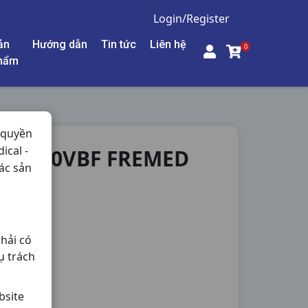
Login/Register
ản
Hướng dẫn
Tin tức
Liên hệ
0
hẩm
 quyền
ical -
10VI10VBF FREMED
ác sản
hải có
ụ trách
bsite