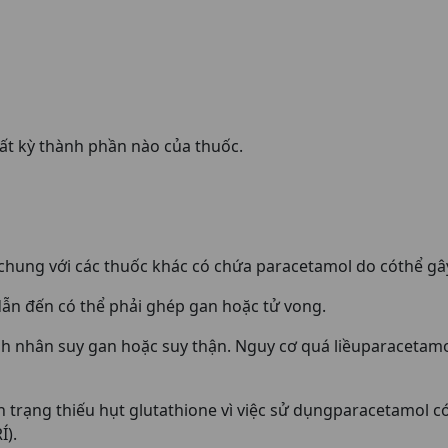
ất kỳ thành phần nào của thuốc.
ung với các thuốc khác có chứa paracetamol do cóthể gây
dẫn đến có thể phải ghép gan hoặc tử vong.
h nhân suy gan hoặc suy thận. Nguy cơ quá liềuparacetam
 trạng thiếu hụt glutathione vì việc sử dụngparacetamol c
Í).