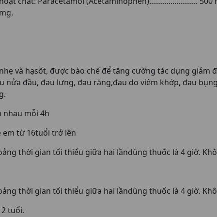
chất: Paracetamol (Acetaminophen)......................... 500
 65 mg.
hẹ và hạsốt, được bào chế để tăng cường tác dụng giảm đa
au nửa đầu, đau lưng, đau răng,đau do viêm khớp, đau bụng 
g.
h nhau mỗi 4h
 em từ 16tuổi trở lên
oảng thời gian tối thiểu giữa hai lầndùng thuốc là 4 giờ. Kh
oảng thời gian tối thiểu giữa hai lầndùng thuốc là 4 giờ. Kh
2 tuổi.