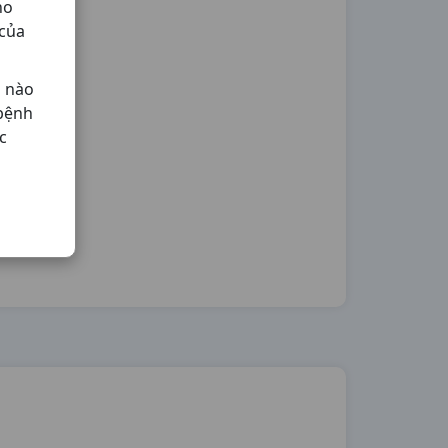
ho
 của
ả nào
 bệnh
c