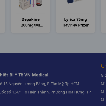
Depakine
Lyrica 75mg
200mg/ml
H4vi14v Pfizer
(giọt) C40ml
Sanofi
C
iết Bị Y Tế VN Medical
Giớ
Ch
số 15 Nguyễn Lương Bằng, P. Tân Mỹ, Tp.HCM
Ch
ốc số 134/1 Tô Hiến Thành, Phường Hoà Hưng, TP
Ch