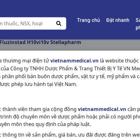
Trang chủ
Đặt nhanh
S
p
Fluzinstad H10vi10v Stellapharm
e thương mại điện tử
vietnammedical.vn
là website thuộc
 của Công ty TNHH Dược Phẩm & Trang Thiết Bị Y Tế VN Med
FLUZINSTAD H10VI
 phân phối bán buôn dược phẩm, vật tư y tế, mỹ phẩm và c
ược phép lưu hành tại Việt Nam.
NSX:
Stellapharm
Nhóm hàng:
Thần Kinh - Mạch M
c thành viên tham gia cộng đồng
vietnammedical.vn
cần p
Chia sẻ qua mạng xã hội:
 trình độ chuyên môn về dược phẩm hoặc phải có người ph
uyên môn theo quy định của pháp luật.
c thông tin về sản phẩm, giá bán, ưu đãi được đăng trên we