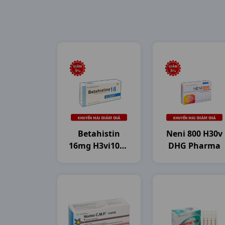
Betahistin
Neni 800 H30v
16mg H3vi10vn
DHG Pharma
Dhg