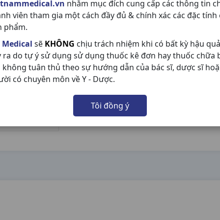
etnammedical.vn
nhằm mục đích cung cấp các thông tin c
ành viên tham gia một cách đầy đủ & chính xác các đặc tính
n phẩm.
 Medical
sẽ
KHÔNG
chịu trách nhiệm khi có bất kỳ hậu qu
y ra do tự ý sử dụng sử dụng thuốc kê đơn hay thuốc chữa
 không tuân thủ theo sự hướng dẫn của bác sĩ, dược sĩ hoặ
ười có chuyên môn về Y - Dược.
Tôi đồng ý