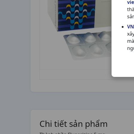
vi
th
sả
VN
xả
mà
ng
Chi tiết sản phẩm