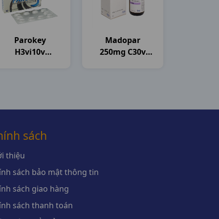
Parokey
Madopar
H3vi10v
250mg C30v
Davipharma
Roche
hính sách
i thiệu
ính sách bảo mật thông tin
ính sách giao hàng
ính sách thanh toán