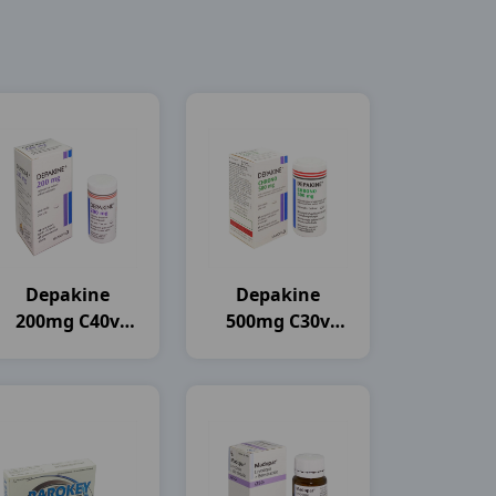
Depakine
Depakine
200mg C40v
500mg C30v
Sanofi
Sanofi