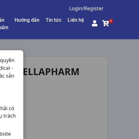
Login/Register
ản
Hướng dẫn
Tin tức
Liên hệ
0
hẩm
 quyền
ical -
10V STELLAPHARM
ác sản
áu Não,
hải có
ụ trách
bsite