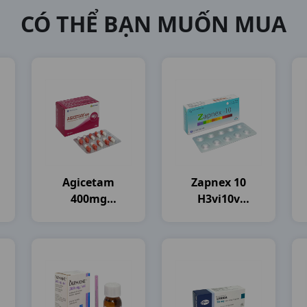
CÓ THỂ BẠN MUỐN MUA
Agicetam
Zapnex 10
400mg
H3vi10v
H10vi10vna
Davipharma
Agimexpharm