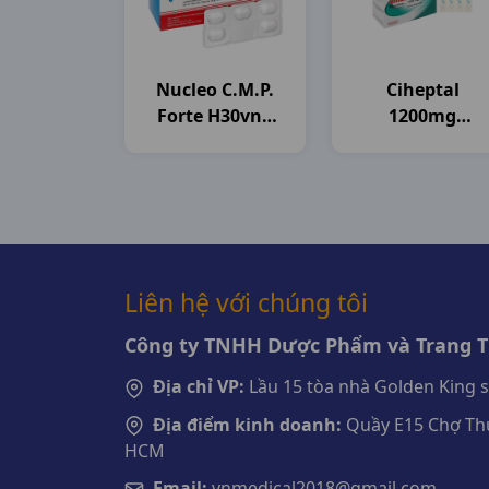
Nucleo C.m.p.
Ciheptal
Forte H30vna
1200mg
Spain
H20ống10ml
Medisun
Liên hệ với chúng tôi
Công ty TNHH Dược Phẩm và Trang Th
Địa chỉ VP:
Lầu 15 tòa nhà Golden King 
Địa điểm kinh doanh:
Quầy E15 Chợ Thu
HCM
Email:
vnmedical2018@gmail.com