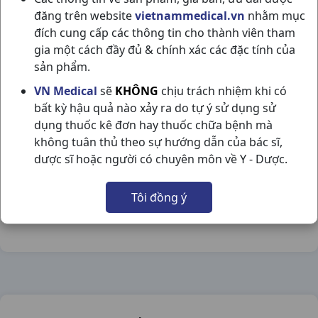
đăng trên website
vietnammedical.vn
nhằm mục
đích cung cấp các thông tin cho thành viên tham
gia một cách đầy đủ & chính xác các đặc tính của
sản phẩm.
FLUOTIN 20MG H20VNA STELLAPHARM
VN Medical
sẽ
KHÔNG
chịu trách nhiệm khi có
bất kỳ hậu quả nào xảy ra do tự ý sử dụng sử
NSX:
Stellapharm
dụng thuốc kê đơn hay thuốc chữa bệnh mà
không tuân thủ theo sự hướng dẫn của bác sĩ,
Nhóm hàng:
Thần Kinh - Mạch Máu Não,
dược sĩ hoặc người có chuyên môn về Y - Dược.
Chia sẻ qua mạng xã hội:
Tôi đồng ý