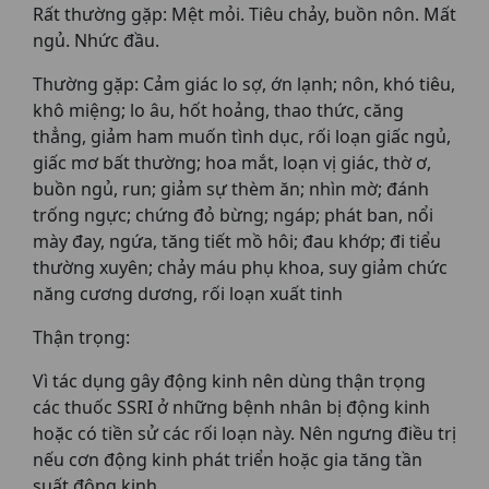
Rất thường gặp: Mệt mỏi. Tiêu chảy, buồn nôn. Mất
ngủ. Nhức đầu.
Thường gặp: Cảm giác lo sợ, ớn lạnh; nôn, khó tiêu,
khô miệng; lo âu, hốt hoảng, thao thức, căng
thẳng, giảm ham muốn tình dục, rối loạn giấc ngủ,
giấc mơ bất thường; hoa mắt, loạn vị giác, thờ ơ,
buồn ngủ, run; giảm sự thèm ăn; nhìn mờ; đánh
trống ngực; chứng đỏ bừng; ngáp; phát ban, nổi
mày đay, ngứa, tăng tiết mồ hôi; đau khớp; đi tiểu
thường xuyên; chảy máu phụ khoa, suy giảm chức
năng cương dương, rối loạn xuất tinh
Thận trọng:
Vì tác dụng gây động kinh nên dùng thận trọng
các thuốc SSRI ở những bệnh nhân bị động kinh
hoặc có tiền sử các rối loạn này. Nên ngưng điều trị
nếu cơn động kinh phát triển hoặc gia tăng tần
suất động kinh.