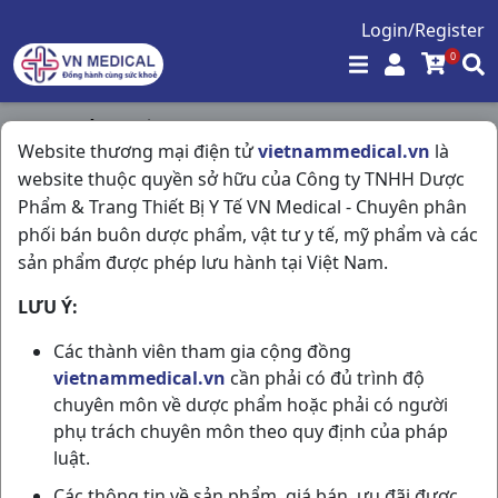
Login/Register
0
Trang chủ
/
Thần Kinh - Mạch Máu Não
/
Website thương mại điện tử
vietnammedical.vn
là
Fluotin 20mg H20vna Stellapharm
website thuộc quyền sở hữu của Công ty TNHH Dược
Phẩm & Trang Thiết Bị Y Tế VN Medical - Chuyên phân
phối bán buôn dược phẩm, vật tư y tế, mỹ phẩm và các
sản phẩm được phép lưu hành tại Việt Nam.
LƯU Ý:
Các thành viên tham gia cộng đồng
vietnammedical.vn
cần phải có đủ trình độ
chuyên môn về dược phẩm hoặc phải có người
phụ trách chuyên môn theo quy định của pháp
luật.
Các thông tin về sản phẩm, giá bán, ưu đãi được