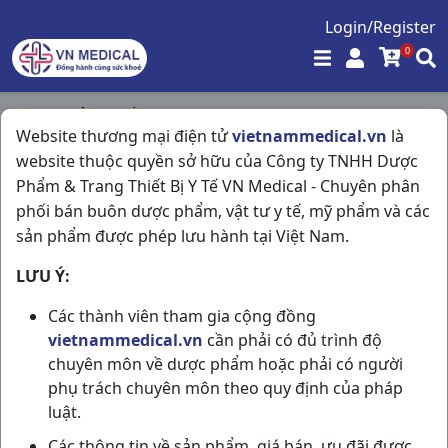
Login/Register
0
Trang chủ
/
Mắt - Tai - Mũi - Họng
/
Website thương mại điện tử
vietnammedical.vn
là
Fluorkin For Children ( Súc/ Miệng) C500ml Spain
website thuộc quyền sở hữu của Công ty TNHH Dược
Phẩm & Trang Thiết Bị Y Tế VN Medical - Chuyên phân
phối bán buôn dược phẩm, vật tư y tế, mỹ phẩm và các
sản phẩm được phép lưu hành tại Việt Nam.
LƯU Ý:
Các thành viên tham gia cộng đồng
vietnammedical.vn
cần phải có đủ trình độ
chuyên môn về dược phẩm hoặc phải có người
phụ trách chuyên môn theo quy định của pháp
luật.
Các thông tin về sản phẩm, giá bán, ưu đãi được