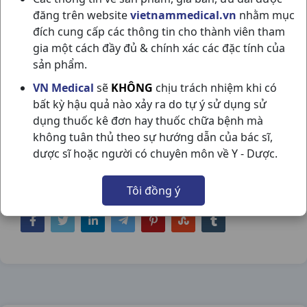
đăng trên website
vietnammedical.vn
nhằm mục
đích cung cấp các thông tin cho thành viên tham
gia một cách đầy đủ & chính xác các đặc tính của
sản phẩm.
FLUORKIN FOR CHILDREN ( SÚC/
VN Medical
sẽ
KHÔNG
chịu trách nhiệm khi có
bất kỳ hậu quả nào xảy ra do tự ý sử dụng sử
MIỆNG) C500ML SPAIN
dụng thuốc kê đơn hay thuốc chữa bệnh mà
NSX:
Spain
không tuân thủ theo sự hướng dẫn của bác sĩ,
dược sĩ hoặc người có chuyên môn về Y - Dược.
Nhóm hàng:
Mắt - Tai - Mũi - Họng,
Tôi đồng ý
Chia sẻ qua mạng xã hội: