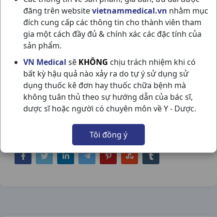
đăng trên website
vietnammedical.vn
nhằm mục
đích cung cấp các thông tin cho thành viên tham
gia một cách đầy đủ & chính xác các đặc tính của
sản phẩm.
ENDIX G PD T10GR PHIL INTER
VN Medical
sẽ
KHÔNG
chịu trách nhiệm khi có
bất kỳ hậu quả nào xảy ra do tự ý sử dụng sử
PHARMA
dụng thuốc kê đơn hay thuốc chữa bệnh mà
NSX:
Phil Inter Pharma
không tuân thủ theo sự hướng dẫn của bác sĩ,
dược sĩ hoặc người có chuyên môn về Y - Dược.
Nhóm hàng:
Thuốc Dùng Ngoài Da,
Tôi đồng ý
Chia sẻ qua mạng xã hội: