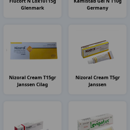
Flucort N Lox10T15g
Kamistab Gel N T10g
Glenmark
Germany
Nizoral Cream T15gr
Nizoral Cream T5gr
Janssen Cilag
Janssen