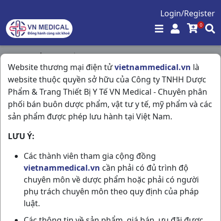
Login/Register
0
Trang chủ
/
Thuốc Dùng Ngoài Da
/
Website thương mại điện tử
vietnammedical.vn
là
Endix G Pd T10gr Phil Inter Pharma
website thuộc quyền sở hữu của Công ty TNHH Dược
Phẩm & Trang Thiết Bị Y Tế VN Medical - Chuyên phân
phối bán buôn dược phẩm, vật tư y tế, mỹ phẩm và các
sản phẩm được phép lưu hành tại Việt Nam.
LƯU Ý:
Các thành viên tham gia cộng đồng
vietnammedical.vn
cần phải có đủ trình độ
chuyên môn về dược phẩm hoặc phải có người
phụ trách chuyên môn theo quy định của pháp
luật.
Các thông tin về sản phẩm, giá bán, ưu đãi được