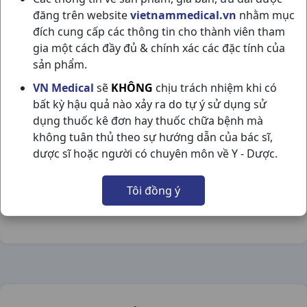
đăng trên website
vietnammedical.vn
nhằm mục
đích cung cấp các thông tin cho thành viên tham
gia một cách đầy đủ & chính xác các đặc tính của
sản phẩm.
DUPHALAC H20G15ML ABBOTT
VN Medical
sẽ
KHÔNG
chịu trách nhiệm khi có
bất kỳ hậu quả nào xảy ra do tự ý sử dụng sử
NSX:
Abbott
dụng thuốc kê đơn hay thuốc chữa bệnh mà
không tuân thủ theo sự hướng dẫn của bác sĩ,
Nhóm hàng:
Tiêu Hóa - Gan - Mật - Thận,
dược sĩ hoặc người có chuyên môn về Y - Dược.
Chia sẻ qua mạng xã hội:
Tôi đồng ý