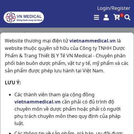
Login/Register
0
Trang chủ
/
Tiêu Hóa - Gan - Mật - Thận
/
Website thương mại điện tử
vietnammedical.vn
là
Duphalac H20g15ml Abbott
website thuộc quyền sở hữu của Công ty TNHH Dược
Phẩm & Trang Thiết Bị Y Tế VN Medical - Chuyên phân
phối bán buôn dược phẩm, vật tư y tế, mỹ phẩm và các
sản phẩm được phép lưu hành tại Việt Nam.
LƯU Ý:
Các thành viên tham gia cộng đồng
vietnammedical.vn
cần phải có đủ trình độ
chuyên môn về dược phẩm hoặc phải có người
phụ trách chuyên môn theo quy định của pháp
luật.
Các thông tin về sản phẩm, giá bán, ưu đãi được