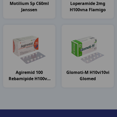
Motilium Sp C60ml
Loperamide 2mg
Janssen
H100vna Flamigo
Agiremid 100
Glomoti-M H10vi10vi
Rebamipide H100vn
Glomed
Agimexpharm