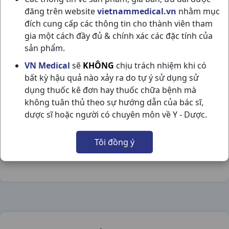
đăng trên website
vietnammedical.vn
nhằm mục
đích cung cấp các thông tin cho thành viên tham
gia một cách đầy đủ & chính xác các đặc tính của
sản phẩm.
DẦU KHUYNH DIỆP C25ML PHARMEDIC
VN Medical
sẽ
KHÔNG
chịu trách nhiệm khi có
bất kỳ hậu quả nào xảy ra do tự ý sử dụng sử
NSX:
Pharmedic
dụng thuốc kê đơn hay thuốc chữa bệnh mà
không tuân thủ theo sự hướng dẫn của bác sĩ,
Nhóm hàng:
Dầu - Cao Dán,
dược sĩ hoặc người có chuyên môn về Y - Dược.
Chia sẻ qua mạng xã hội:
Tôi đồng ý