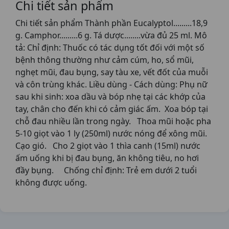
Chi tiết sản phẩm
Chi tiết sản phẩm Thành phần Eucalyptol.........18,9
g. Camphor.........6 g. Tá dược........vừa đủ 25 ml. Mô
tả: Chỉ định: Thuốc có tác dụng tốt đối với một số
bệnh thông thường như cảm cúm, ho, sổ mũi,
nghẹt mũi, đau bụng, say tàu xe, vết đốt của muỗi
và côn trùng khác. Liều dùng - Cách dùng: Phụ nữ
sau khi sinh: xoa dầu và bóp nhẹ tại các khớp của
tay, chân cho đến khi có cảm giác ấm. Xoa bóp tại
chỗ đau nhiều lần trong ngày. Thoa mũi hoặc pha
5-10 giọt vào 1 ly (250ml) nước nóng để xông mũi.
Cạo gió. Cho 2 giọt vào 1 thìa canh (15ml) nước
ấm uống khi bị đau bụng, ăn không tiêu, no hơi
đầy bụng. Chống chỉ định: Trẻ em dưới 2 tuổi
không được uống.