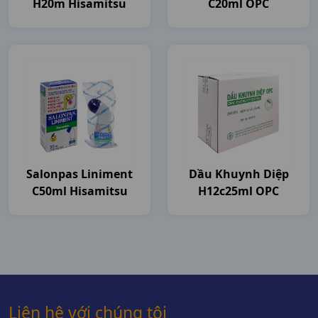
H20m Hisamitsu
C20ml OPC
Salonpas Liniment
Dầu Khuynh Diệp
C50ml Hisamitsu
H12c25ml OPC
Liên hệ với chúng tôi