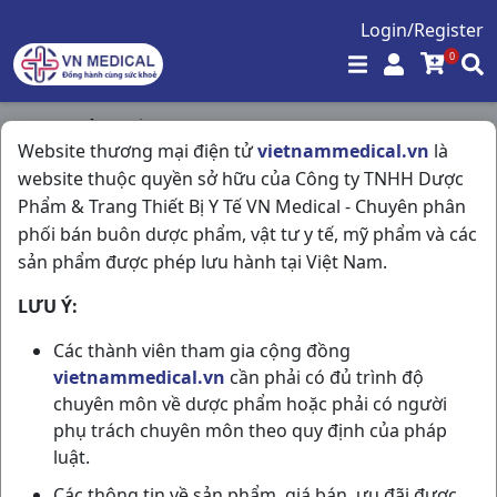
Login/Register
0
Trang chủ
/
Dầu - Cao Dán
/
Website thương mại điện tử
vietnammedical.vn
là
Dầu Khuynh Diệp C25ml Pharmedic
website thuộc quyền sở hữu của Công ty TNHH Dược
Phẩm & Trang Thiết Bị Y Tế VN Medical - Chuyên phân
phối bán buôn dược phẩm, vật tư y tế, mỹ phẩm và các
sản phẩm được phép lưu hành tại Việt Nam.
LƯU Ý:
Các thành viên tham gia cộng đồng
vietnammedical.vn
cần phải có đủ trình độ
chuyên môn về dược phẩm hoặc phải có người
phụ trách chuyên môn theo quy định của pháp
luật.
Các thông tin về sản phẩm, giá bán, ưu đãi được