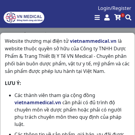
Login/Register
0
Trang chủ
/
Thuốc Dùng Ngoài Da
/
Website thương mại điện tử
vietnammedical.vn
là
Daktarin Oralgel T10gr Janssen
website thuộc quyền sở hữu của Công ty TNHH Dược
Phẩm & Trang Thiết Bị Y Tế VN Medical - Chuyên phân
phối bán buôn dược phẩm, vật tư y tế, mỹ phẩm và các
sản phẩm được phép lưu hành tại Việt Nam.
LƯU Ý:
Các thành viên tham gia cộng đồng
vietnammedical.vn
cần phải có đủ trình độ
chuyên môn về dược phẩm hoặc phải có người
phụ trách chuyên môn theo quy định của pháp
luật.
Các thông tin về sản phẩm, giá bán, ưu đãi được