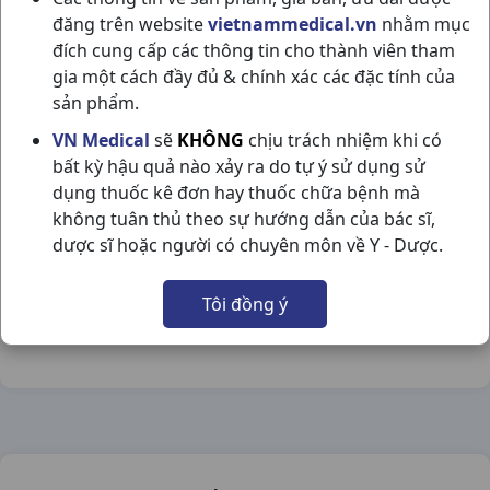
đăng trên website
vietnammedical.vn
nhằm mục
đích cung cấp các thông tin cho thành viên tham
gia một cách đầy đủ & chính xác các đặc tính của
sản phẩm.
DAKTARIN ORALGEL T10GR JANSSEN
VN Medical
sẽ
KHÔNG
chịu trách nhiệm khi có
bất kỳ hậu quả nào xảy ra do tự ý sử dụng sử
NSX:
Janssen
dụng thuốc kê đơn hay thuốc chữa bệnh mà
không tuân thủ theo sự hướng dẫn của bác sĩ,
Nhóm hàng:
Thuốc Dùng Ngoài Da,
dược sĩ hoặc người có chuyên môn về Y - Dược.
Chia sẻ qua mạng xã hội:
Tôi đồng ý