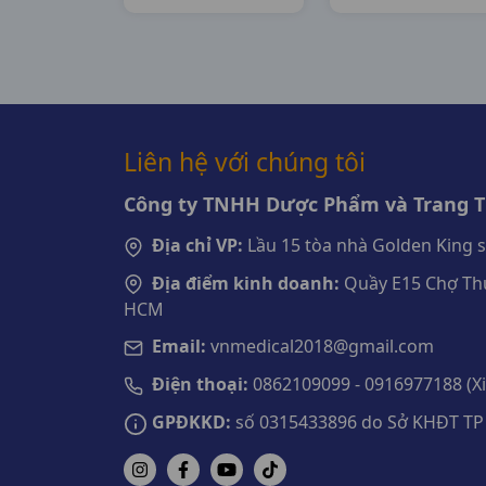
Pharma
Davipharma
Liên hệ với chúng tôi
Công ty TNHH Dược Phẩm và Trang Th
Địa chỉ VP:
Lầu 15 tòa nhà Golden King 
Địa điểm kinh doanh:
Quầy E15 Chợ Thu
HCM
Email:
vnmedical2018@gmail.com
Điện thoại:
0862109099 - 0916977188 (Xin
GPĐKKD:
số 0315433896 do Sở KHĐT TP