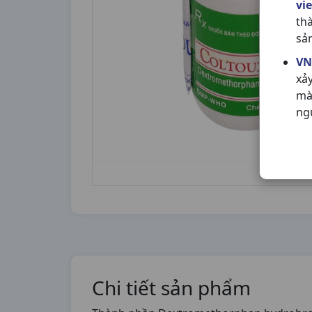
vi
th
sả
VN
xả
mà
ng
Chi tiết sản phẩm