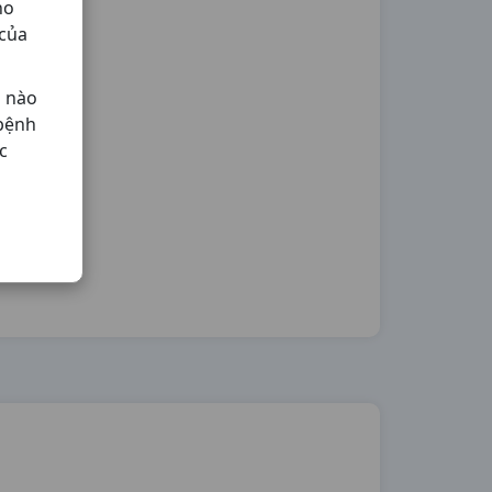
ho
 của
ả nào
 bệnh
c