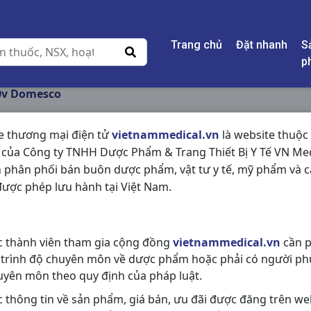
Trang chủ
Đặt nhanh
S
p
0v Domesco
e thương mại điện tử
vietnammedical.vn
là website thuộc
 của Công ty TNHH Dược Phẩm & Trang Thiết Bị Y Tế VN Med
COLTOUX 15MG C10
 phân phối bán buôn dược phẩm, vật tư y tế, mỹ phẩm và c
ược phép lưu hành tại Việt Nam.
NSX:
Domesco
Nhóm hàng:
Hô Hấp,
c thành viên tham gia cộng đồng
vietnammedical.vn
cần p
Chia sẻ qua mạng xã hội:
 trình độ chuyên môn về dược phẩm hoặc phải có người ph
uyên môn theo quy định của pháp luật.
c thông tin về sản phẩm, giá bán, ưu đãi được đăng trên we