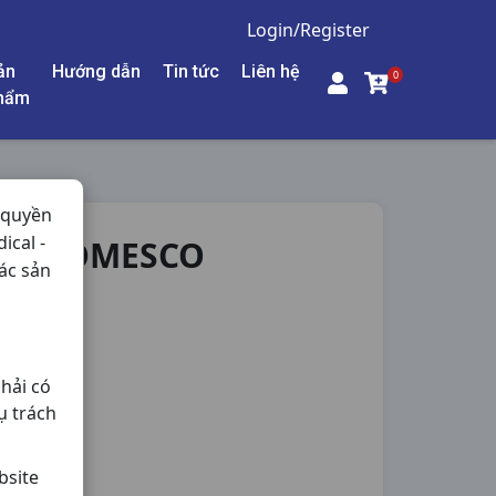
Login/Register
ản
Hướng dẫn
Tin tức
Liên hệ
0
hẩm
 quyền
ical -
0V DOMESCO
ác sản
hải có
ụ trách
bsite