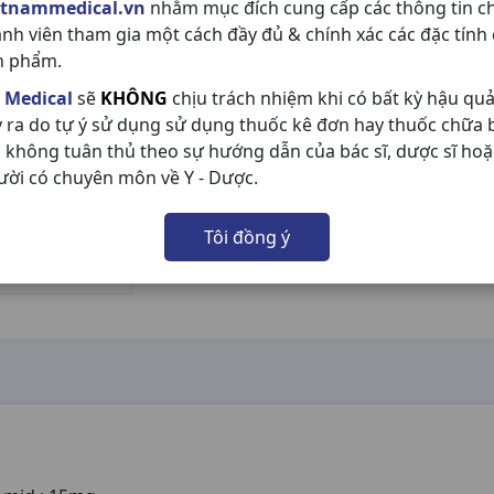
etnammedical.vn
nhằm mục đích cung cấp các thông tin c
ành viên tham gia một cách đầy đủ & chính xác các đặc tính
n phẩm.
 Medical
sẽ
KHÔNG
chịu trách nhiệm khi có bất kỳ hậu qu
y ra do tự ý sử dụng sử dụng thuốc kê đơn hay thuốc chữa
 không tuân thủ theo sự hướng dẫn của bác sĩ, dược sĩ hoặ
ười có chuyên môn về Y - Dược.
Tôi đồng ý