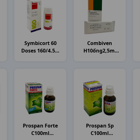
Symbicort 60
Combiven
Doses 160/4.5 C
H10ống2,5ml
Astrazeneca
Boehringer
Prospan Forte
Prospan Sp
C100ml
C100ml