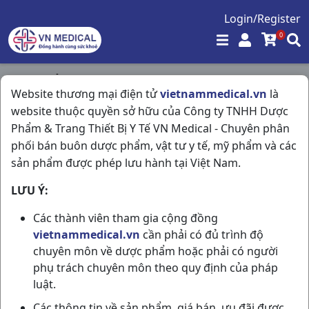
Login/Register
0
Trang chủ
/
Tiêu Hóa - Gan - Mật - Thận
/
Website thương mại điện tử
vietnammedical.vn
là
Chophytol H6vi30v France
website thuộc quyền sở hữu của Công ty TNHH Dược
Phẩm & Trang Thiết Bị Y Tế VN Medical - Chuyên phân
phối bán buôn dược phẩm, vật tư y tế, mỹ phẩm và các
sản phẩm được phép lưu hành tại Việt Nam.
LƯU Ý:
Các thành viên tham gia cộng đồng
vietnammedical.vn
cần phải có đủ trình độ
chuyên môn về dược phẩm hoặc phải có người
phụ trách chuyên môn theo quy định của pháp
luật.
Các thông tin về sản phẩm, giá bán, ưu đãi được