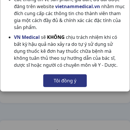
đăng trên website
vietnammedical.vn
nhằm mục
đích cung cấp các thông tin cho thành viên tham
gia một cách đầy đủ & chính xác các đặc tính của
sản phẩm.
CHOPHYTOL H6VI30V FRANCE
VN Medical
sẽ
KHÔNG
chịu trách nhiệm khi có
bất kỳ hậu quả nào xảy ra do tự ý sử dụng sử
NSX:
France
dụng thuốc kê đơn hay thuốc chữa bệnh mà
không tuân thủ theo sự hướng dẫn của bác sĩ,
Nhóm hàng:
Tiêu Hóa - Gan - Mật - Thận,
dược sĩ hoặc người có chuyên môn về Y - Dược.
Chia sẻ qua mạng xã hội:
Tôi đồng ý