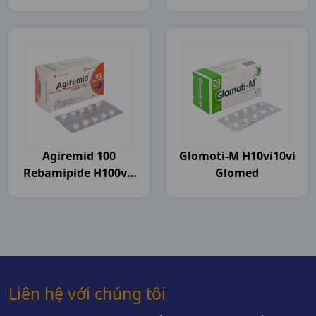
Agiremid 100
Glomoti-M H10vi10vi
Rebamipide H100vn
Glomed
Agimexpharm
Liên hệ với chúng tôi