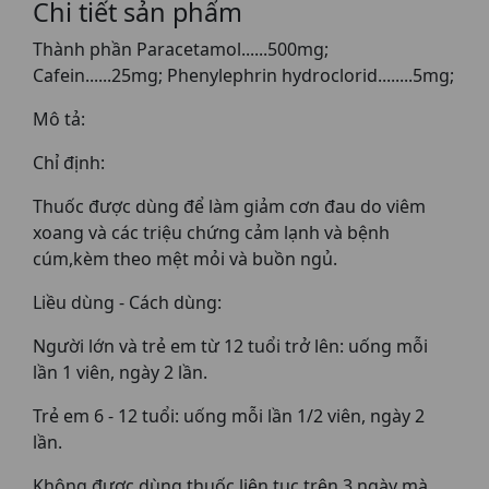
Chi tiết sản phẩm
Thành phần Paracetamol......500mg;
Cafein......25mg; Phenylephrin hydroclorid........5mg;
Mô tả:
Chỉ định:
Thuốc được dùng để làm giảm cơn đau do viêm
xoang và các triệu chứng cảm lạnh và bệnh
cúm,kèm theo mệt mỏi và buồn ngủ.
Liều dùng - Cách dùng:
Người lớn và trẻ em từ 12 tuổi trở lên: uống mỗi
lần 1 viên, ngày 2 lần.
Trẻ em 6 - 12 tuổi: uống mỗi lần 1/2 viên, ngày 2
lần.
Không được dùng thuốc liên tục trên 3 ngày mà