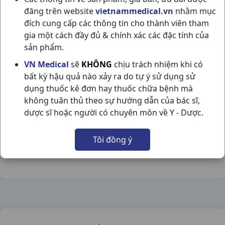
đăng trên website
vietnammedical.vn
nhằm mục
đích cung cấp các thông tin cho thành viên tham
gia một cách đầy đủ & chính xác các đặc tính của
sản phẩm.
CENFLU NODROWSE H10VI10VBF TW3
VN Medical
sẽ
KHÔNG
chịu trách nhiệm khi có
bất kỳ hậu quả nào xảy ra do tự ý sử dụng sử
NSX:
TW3
dụng thuốc kê đơn hay thuốc chữa bệnh mà
không tuân thủ theo sự hướng dẫn của bác sĩ,
Nhóm hàng:
Giảm Đau - Hạ Sốt,
dược sĩ hoặc người có chuyên môn về Y - Dược.
Chia sẻ qua mạng xã hội:
Tôi đồng ý