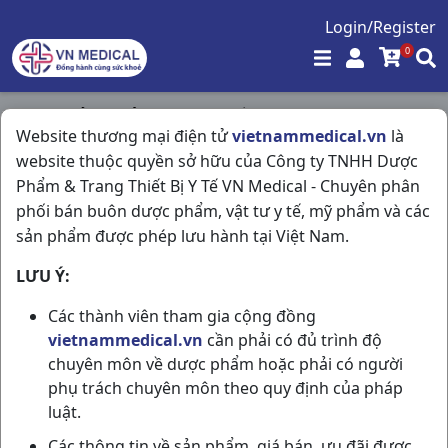
Login/Register
0
Trang chủ
/
Giảm Đau - Hạ Sốt
/
Website thương mại điện tử
vietnammedical.vn
là
Cenflu Nodrowse H10vi10vbf TW3
website thuộc quyền sở hữu của Công ty TNHH Dược
Phẩm & Trang Thiết Bị Y Tế VN Medical - Chuyên phân
phối bán buôn dược phẩm, vật tư y tế, mỹ phẩm và các
sản phẩm được phép lưu hành tại Việt Nam.
LƯU Ý:
Các thành viên tham gia cộng đồng
vietnammedical.vn
cần phải có đủ trình độ
chuyên môn về dược phẩm hoặc phải có người
phụ trách chuyên môn theo quy định của pháp
luật.
Các thông tin về sản phẩm, giá bán, ưu đãi được