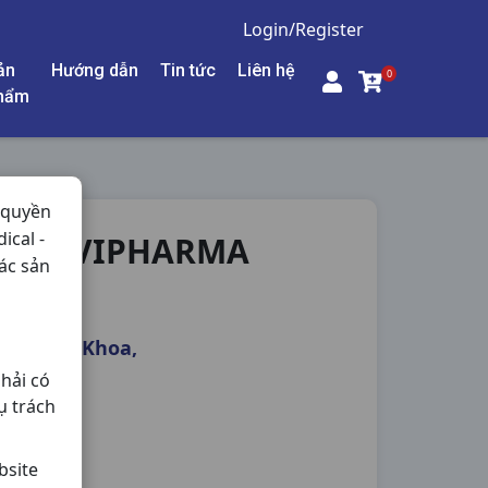
Login/Register
ản
Hướng dẫn
Tin tức
Liên hệ
0
hẩm
 quyền
ical -
BF DAVIPHARMA
ác sản
oa - Nam Khoa,
hải có
ụ trách
bsite