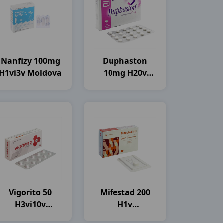
Nanfizy 100mg
Duphaston
H1vi3v Moldova
10mg H20v
Abbott
Vigorito 50
Mifestad 200
H3vi10v
H1v
Davipharma
Stellapharm