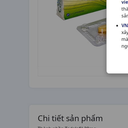
vi
th
sả
VN
xả
mà
ng
Chi tiết sản phẩm