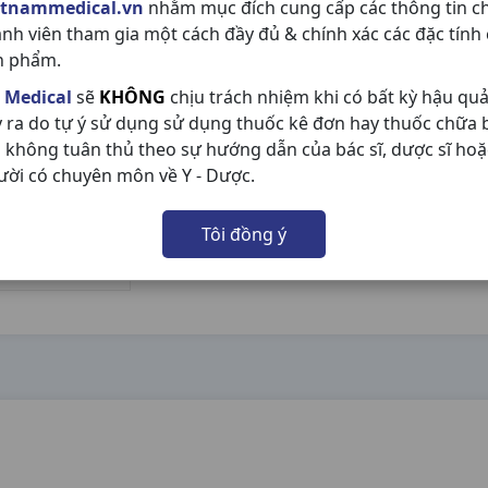
etnammedical.vn
nhằm mục đích cung cấp các thông tin c
ành viên tham gia một cách đầy đủ & chính xác các đặc tính
n phẩm.
 Medical
sẽ
KHÔNG
chịu trách nhiệm khi có bất kỳ hậu qu
y ra do tự ý sử dụng sử dụng thuốc kê đơn hay thuốc chữa
 không tuân thủ theo sự hướng dẫn của bác sĩ, dược sĩ hoặ
ười có chuyên môn về Y - Dược.
Tôi đồng ý