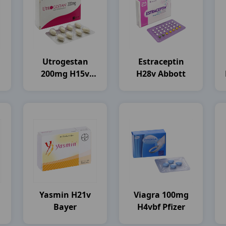
Utrogestan
Estraceptin
200mg H15v
H28v Abbott
Besins
Healthcare
Yasmin H21v
Viagra 100mg
Bayer
H4vbf Pfizer