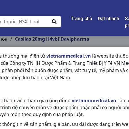
Trang chủ
Đặt nhanh
S
p
Khoa
/
Casilas 20mg H4vbf Davipharma
e thương mại điện tử
vietnammedical.vn
là website thuộc
 của Công ty TNHH Dược Phẩm & Trang Thiết Bị Y Tế VN Med
CASILAS 20MG H4V
 phân phối bán buôn dược phẩm, vật tư y tế, mỹ phẩm và c
ược phép lưu hành tại Việt Nam.
NSX:
Davipharma
Nhóm hàng:
Nội Tiết Tố - Phụ Kh
c thành viên tham gia cộng đồng
vietnammedical.vn
cần p
Chia sẻ qua mạng xã hội:
 trình độ chuyên môn về dược phẩm hoặc phải có người ph
uyên môn theo quy định của pháp luật.
c thông tin về sản phẩm, giá bán, ưu đãi được đăng trên we