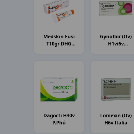
Medskin Fusi
Gynoflor (ov)
T10gr DHG
H1vi6v
Pharma
Germany
Dagocti H30v
Lomexin (ov)
P.Phú
H6v Italia