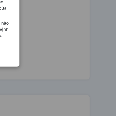
ho
 của
ả nào
 bệnh
c