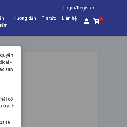
Login/Register
ản
Hướng dẫn
Tin tức
Liên hệ
0
hẩm
 quyền
ical -
DIA
ác sản
a,
hải có
ụ trách
bsite