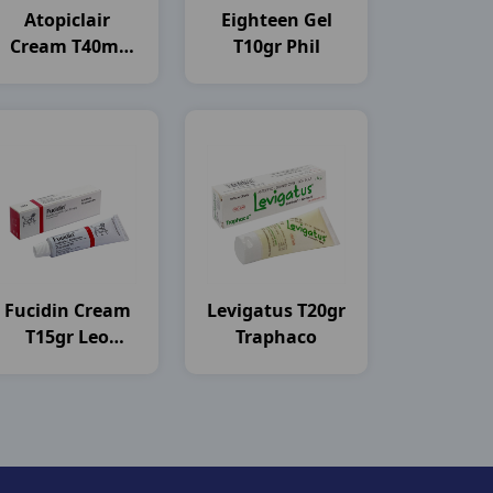
Atopiclair
Eighteen Gel
Cream T40ml
T10gr Phil
Merarini
Fucidin Cream
Levigatus T20gr
T15gr Leo
Traphaco
Pharma