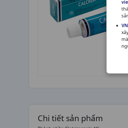
vi
th
sả
VN
xả
mà
ng
Chi tiết sản phẩm