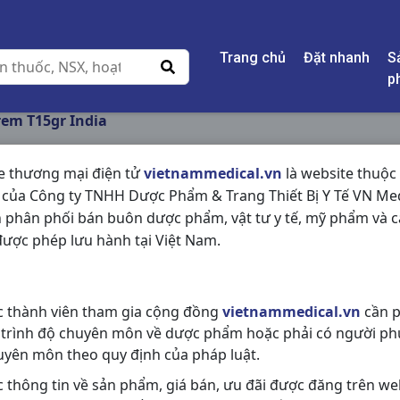
Trang chủ
Đặt nhanh
S
p
rem T15gr India
e thương mại điện tử
vietnammedical.vn
là website thuộc
 của Công ty TNHH Dược Phẩm & Trang Thiết Bị Y Tế VN Med
CALCREM T15GR IN
 phân phối bán buôn dược phẩm, vật tư y tế, mỹ phẩm và c
ược phép lưu hành tại Việt Nam.
NSX:
India
Nhóm hàng:
Thuốc Dùng Ngoài D
c thành viên tham gia cộng đồng
vietnammedical.vn
cần p
Chia sẻ qua mạng xã hội:
 trình độ chuyên môn về dược phẩm hoặc phải có người ph
uyên môn theo quy định của pháp luật.
c thông tin về sản phẩm, giá bán, ưu đãi được đăng trên we