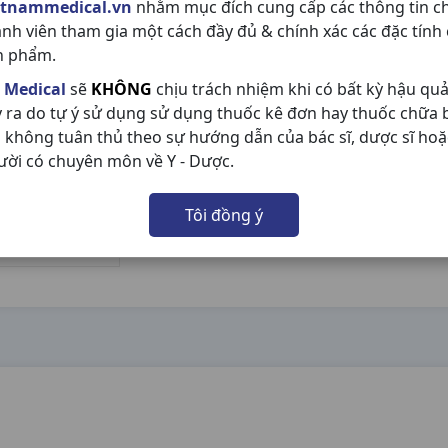
etnammedical.vn
nhằm mục đích cung cấp các thông tin c
ành viên tham gia một cách đầy đủ & chính xác các đặc tính
n phẩm.
 Medical
sẽ
KHÔNG
chịu trách nhiệm khi có bất kỳ hậu qu
y ra do tự ý sử dụng sử dụng thuốc kê đơn hay thuốc chữa
 không tuân thủ theo sự hướng dẫn của bác sĩ, dược sĩ hoặ
ười có chuyên môn về Y - Dược.
Tôi đồng ý