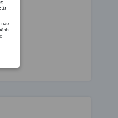
ho
 của
ả nào
 bệnh
c