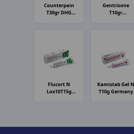
Counterpain
Gentrisone
T30gr DHG
T10gr
Pharma
Shinpoong
Flucort N
Kamistab Gel 
Lox10T15g
T10g Germany
Glenmark