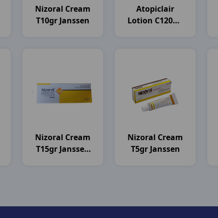
Nizoral Cream
Atopiclair
T10gr Janssen
Lotion C120ml
Merarini
N
Nizoral Cream
Nizoral Cream
T15gr Janssen
T5gr Janssen
Cilag