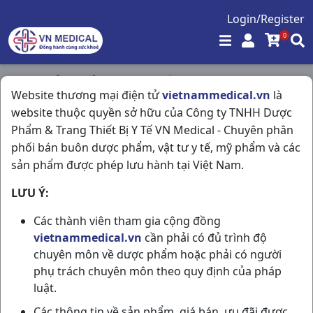
Login/Register
0
Trang chủ
/
Giảm Đau - Hạ Sốt
/
Website thương mại điện tử
vietnammedical.vn
là
Cadigesic Extra C200vbf US Pharma USA
website thuộc quyền sở hữu của Công ty TNHH Dược
Phẩm & Trang Thiết Bị Y Tế VN Medical - Chuyên phân
phối bán buôn dược phẩm, vật tư y tế, mỹ phẩm và các
sản phẩm được phép lưu hành tại Việt Nam.
LƯU Ý:
Các thành viên tham gia cộng đồng
vietnammedical.vn
cần phải có đủ trình độ
chuyên môn về dược phẩm hoặc phải có người
phụ trách chuyên môn theo quy định của pháp
luật.
Các thông tin về sản phẩm, giá bán, ưu đãi được