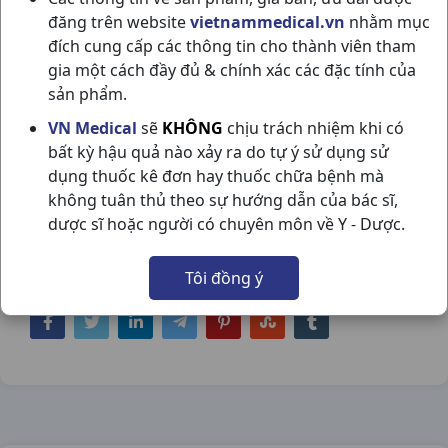
đăng trên website
vietnammedical.vn
nhằm mục
đích cung cấp các thông tin cho thành viên tham
gia một cách đầy đủ & chính xác các đặc tính của
sản phẩm.
CADIGESIC EXTRA C200VBF US PHARMA
VN Medical
sẽ
KHÔNG
chịu trách nhiệm khi có
bất kỳ hậu quả nào xảy ra do tự ý sử dụng sử
USA
dụng thuốc kê đơn hay thuốc chữa bệnh mà
NSX:
US Pharma USA
không tuân thủ theo sự hướng dẫn của bác sĩ,
dược sĩ hoặc người có chuyên môn về Y - Dược.
Nhóm hàng:
Giảm Đau - Hạ Sốt,
Tôi đồng ý
Chia sẻ qua mạng xã hội: