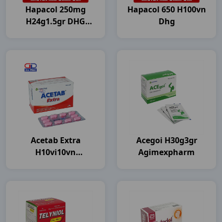
Hapacol 250mg
Hapacol 650 H100vn
H24g1.5gr DHG
Dhg
Pharma
Acetab Extra
Acegoi H30g3gr
H10vi10vn
Agimexpharm
Agimexpharm