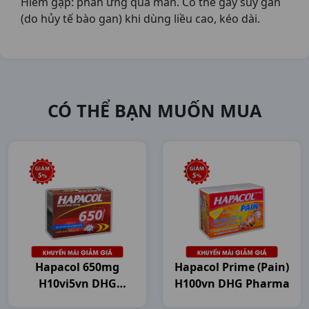
Hiếm gặp: phản ứng quá mẫn. Có thể gây suy gan
(do hủy tế bào gan) khi dùng liều cao, kéo dài.
CÓ THỂ BẠN MUỐN MUA
Hapacol 650mg
Hapacol Prime (Pain)
H10vi5vn DHG
H100vn DHG Pharma
Pharma