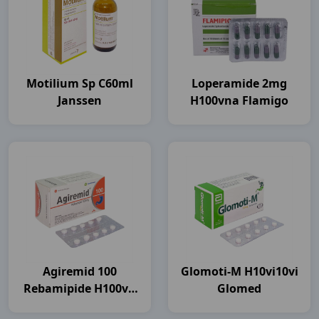
Motilium Sp C60ml
Loperamide 2mg
Janssen
H100vna Flamigo
Agiremid 100
Glomoti-M H10vi10vi
Rebamipide H100vn
Glomed
Agimexpharm