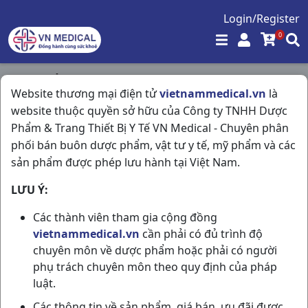
Login/Register
0
Trang chủ
/
Tiêu Hóa - Gan - Mật - Thận
/
Website thương mại điện tử
vietnammedical.vn
là
Bisacodyl Dhg H100vn DHG Pharma
website thuộc quyền sở hữu của Công ty TNHH Dược
Phẩm & Trang Thiết Bị Y Tế VN Medical - Chuyên phân
phối bán buôn dược phẩm, vật tư y tế, mỹ phẩm và các
sản phẩm được phép lưu hành tại Việt Nam.
LƯU Ý:
Các thành viên tham gia cộng đồng
vietnammedical.vn
cần phải có đủ trình độ
chuyên môn về dược phẩm hoặc phải có người
phụ trách chuyên môn theo quy định của pháp
luật.
Các thông tin về sản phẩm, giá bán, ưu đãi được