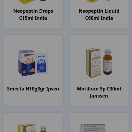
Neopeptin Drops
Neopeptin Liquid
C15ml India
C60ml India
Smecta H10g3gr Ipsen
Motilium Sp C30ml
Janssen