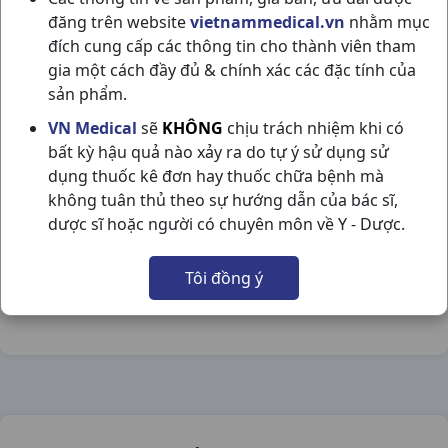
đăng trên website
vietnammedical.vn
nhằm mục
đích cung cấp các thông tin cho thành viên tham
gia một cách đầy đủ & chính xác các đặc tính của
sản phẩm.
BISACODYL DHG H100VN DHG PHARMA
VN Medical
sẽ
KHÔNG
chịu trách nhiệm khi có
bất kỳ hậu quả nào xảy ra do tự ý sử dụng sử
NSX:
DHG Pharma
dụng thuốc kê đơn hay thuốc chữa bệnh mà
không tuân thủ theo sự hướng dẫn của bác sĩ,
Nhóm hàng:
Tiêu Hóa - Gan - Mật - Thận,
dược sĩ hoặc người có chuyên môn về Y - Dược.
Chia sẻ qua mạng xã hội:
Tôi đồng ý