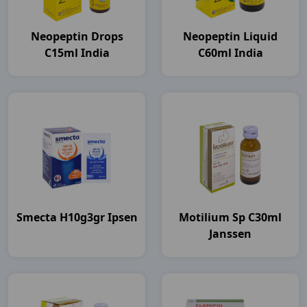
Neopeptin Drops
Neopeptin Liquid
C15ml India
C60ml India
Smecta H10g3gr Ipsen
Motilium Sp C30ml
Janssen