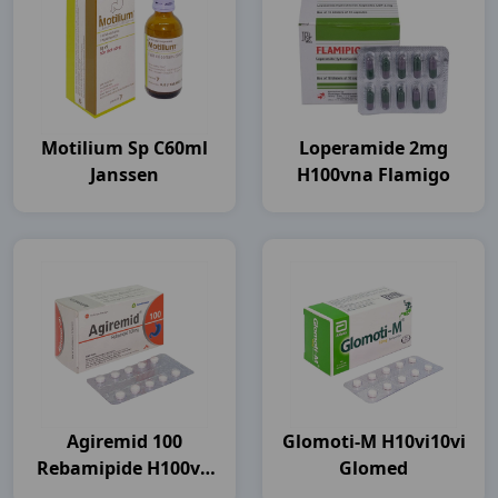
Motilium Sp C60ml
Loperamide 2mg
Janssen
H100vna Flamigo
Agiremid 100
Glomoti-M H10vi10vi
Rebamipide H100vn
Glomed
Agimexpharm