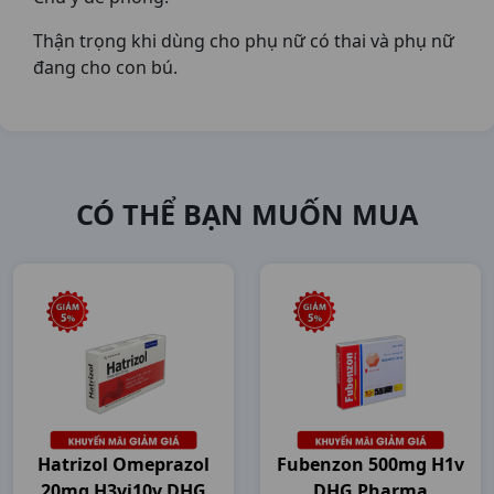
Thận trọng khi dùng cho phụ nữ có thai và phụ nữ
đang cho con bú.
CÓ THỂ BẠN MUỐN MUA
Hatrizol Omeprazol
Fubenzon 500mg H1v
20mg H3vi10v DHG
DHG Pharma