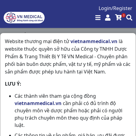
Login/Register
0
Trang chủ
/
Tiêu Hóa - Gan - Mật - Thận
/
Website thương mại điện tử
vietnammedical.vn
là
Bioflora 100mg H20g France
website thuộc quyền sở hữu của Công ty TNHH Dược
Phẩm & Trang Thiết Bị Y Tế VN Medical - Chuyên phân
phối bán buôn dược phẩm, vật tư y tế, mỹ phẩm và các
sản phẩm được phép lưu hành tại Việt Nam.
LƯU Ý:
Các thành viên tham gia cộng đồng
vietnammedical.vn
cần phải có đủ trình độ
chuyên môn về dược phẩm hoặc phải có người
phụ trách chuyên môn theo quy định của pháp
luật.
Các thông tin về sản phẩm, giá bán, ưu đãi được