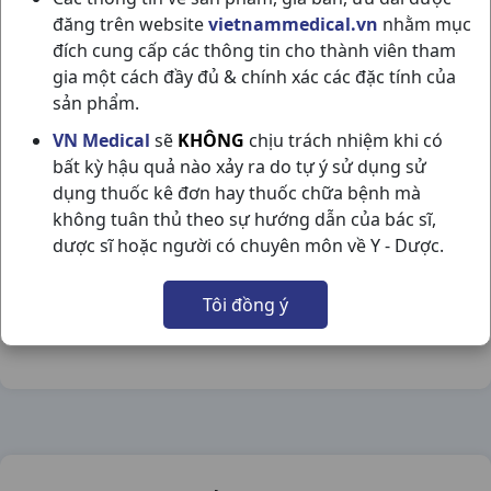
đăng trên website
vietnammedical.vn
nhằm mục
đích cung cấp các thông tin cho thành viên tham
gia một cách đầy đủ & chính xác các đặc tính của
sản phẩm.
BIOFLORA 100MG H20G FRANCE
VN Medical
sẽ
KHÔNG
chịu trách nhiệm khi có
bất kỳ hậu quả nào xảy ra do tự ý sử dụng sử
NSX:
France
dụng thuốc kê đơn hay thuốc chữa bệnh mà
không tuân thủ theo sự hướng dẫn của bác sĩ,
Nhóm hàng:
Tiêu Hóa - Gan - Mật - Thận,
dược sĩ hoặc người có chuyên môn về Y - Dược.
Chia sẻ qua mạng xã hội:
Tôi đồng ý