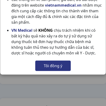
đăng trên website
vietnammedical.vn
nhằm mục
đích cung cấp các thông tin cho thành viên tham
gia một cách đầy đủ & chính xác các đặc tính của
sản phẩm.
BESOLVIN 4 C500V USA-NIC PHARMA
VN Medical
sẽ
KHÔNG
chịu trách nhiệm khi có
bất kỳ hậu quả nào xảy ra do tự ý sử dụng sử
NSX:
Usa-Nic Pharma
dụng thuốc kê đơn hay thuốc chữa bệnh mà
không tuân thủ theo sự hướng dẫn của bác sĩ,
Nhóm hàng:
Hô Hấp,
dược sĩ hoặc người có chuyên môn về Y - Dược.
Chia sẻ qua mạng xã hội:
Tôi đồng ý