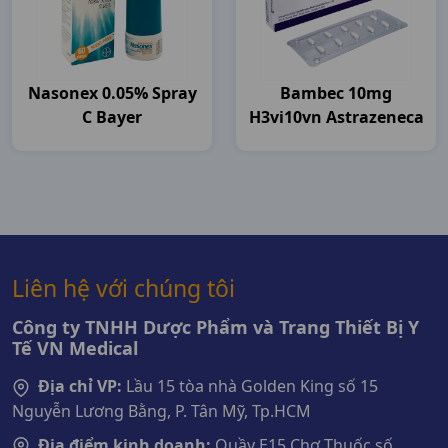
Nasonex 0.05% Spray
Bambec 10mg
C Bayer
H3vi10vn Astrazeneca
Liên hệ với chúng tôi
Công ty TNHH Dược Phẩm và Trang Thiết Bị Y
Tế VN Medical
Địa chỉ VP:
Lầu 15 tòa nhà Golden King số 15
Nguyễn Lương Bằng, P. Tân Mỹ, Tp.HCM
Địa điểm kinh doanh:
Quầy E15 Chợ Thuốc số