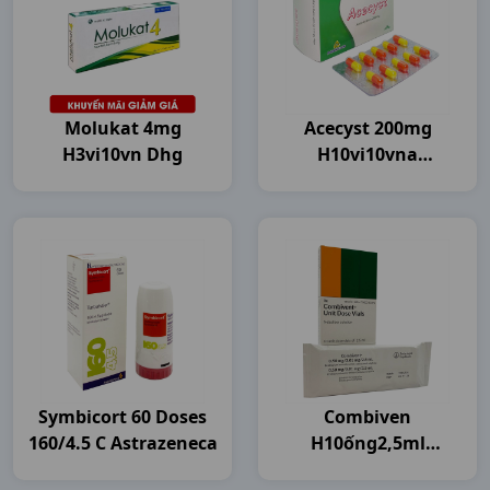
Molukat 4mg
Acecyst 200mg
H3vi10vn Dhg
H10vi10vna
Agimexpharm
Symbicort 60 Doses
Combiven
160/4.5 C Astrazeneca
H10ống2,5ml
Boehringer