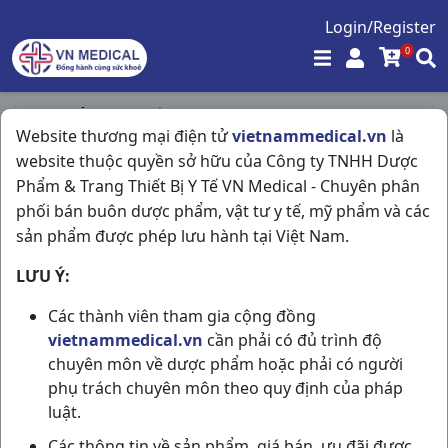
Login/Register
0
Trang chủ
/
Hô Hấp
/
Website thương mại điện tử
vietnammedical.vn
là
Besolvin 4 C500v Usa-Nic Pharma
website thuộc quyền sở hữu của Công ty TNHH Dược
Phẩm & Trang Thiết Bị Y Tế VN Medical - Chuyên phân
phối bán buôn dược phẩm, vật tư y tế, mỹ phẩm và các
sản phẩm được phép lưu hành tại Việt Nam.
LƯU Ý:
Các thành viên tham gia cộng đồng
vietnammedical.vn
cần phải có đủ trình độ
chuyên môn về dược phẩm hoặc phải có người
phụ trách chuyên môn theo quy định của pháp
luật.
Các thông tin về sản phẩm, giá bán, ưu đãi được