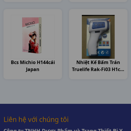
Bcs Michio H144cái
Nhiệt Kế Bấm Trán
Japan
Truelife Rak-Fi03 H1cái
Đại Việt
Liên hệ với chúng tôi
Công ty TNHH Dược Phẩm và Trang Thiết Bị Y