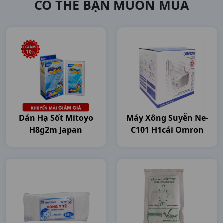
CÓ THỂ BẠN MUỐN MUA
Dán Hạ Sốt Mitoyo
Máy Xông Suyễn Ne-
H8g2m Japan
C101 H1cái Omron