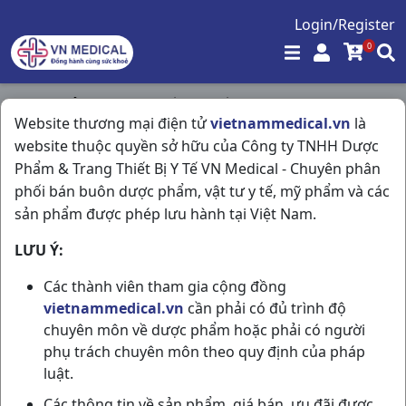
Login/Register
0
Trang chủ
/
Trang Thiết Bị Y Tế
/
Website thương mại điện tử
vietnammedical.vn
là
Bcs Rocmen đen H12cái Việt Nam
website thuộc quyền sở hữu của Công ty TNHH Dược
Phẩm & Trang Thiết Bị Y Tế VN Medical - Chuyên phân
phối bán buôn dược phẩm, vật tư y tế, mỹ phẩm và các
sản phẩm được phép lưu hành tại Việt Nam.
LƯU Ý:
Các thành viên tham gia cộng đồng
vietnammedical.vn
cần phải có đủ trình độ
chuyên môn về dược phẩm hoặc phải có người
phụ trách chuyên môn theo quy định của pháp
luật.
Các thông tin về sản phẩm, giá bán, ưu đãi được