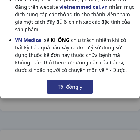
đăng trên website
vietnammedical.vn
nhằm mục
đích cung cấp các thông tin cho thành viên tham
gia một cách đầy đủ & chính xác các đặc tính của
sản phẩm.
BCS ROCMEN ĐEN H12CÁI VIỆT NAM
VN Medical
sẽ
KHÔNG
chịu trách nhiệm khi có
bất kỳ hậu quả nào xảy ra do tự ý sử dụng sử
NSX:
Việt Nam
dụng thuốc kê đơn hay thuốc chữa bệnh mà
không tuân thủ theo sự hướng dẫn của bác sĩ,
Nhóm hàng:
Trang Thiết Bị Y Tế,
dược sĩ hoặc người có chuyên môn về Y - Dược.
Chia sẻ qua mạng xã hội:
Tôi đồng ý