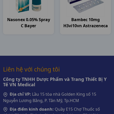
Nasonex 0.05% Spray
Bambec 10mg
C Bayer
H3vi10vn Astrazeneca
Liên hệ với chúng tôi
Công ty TNHH Dược Phẩm và Trang Thiết Bị Y
Tế VN Medical
Địa chỉ VP:
Lầu 15 tòa nhà Golden King số 15
Nguyễn Lương Bằng, P. Tân Mỹ, Tp.HCM
Địa điểm kinh doanh:
Quầy E15 Chợ Thuốc số