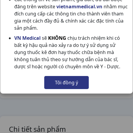
đăng trên website
vietnammedical.vn
nhằm mục
đích cung cấp các thông tin cho thành viên tham
gia một cách đầy đủ & chính xác các đặc tính của
sản phẩm.
BABYCANYL C60ML HATAYPHAR
VN Medical
sẽ
KHÔNG
chịu trách nhiệm khi có
NSX:
Hatayphar
bất kỳ hậu quả nào xảy ra do tự ý sử dụng sử
dụng thuốc kê đơn hay thuốc chữa bệnh mà
Nhóm hàng:
Hô Hấp,
không tuân thủ theo sự hướng dẫn của bác sĩ,
dược sĩ hoặc người có chuyên môn về Y - Dược.
Chia sẻ qua mạng xã hội:
Tôi đồng ý
Chi tiết sản phẩm