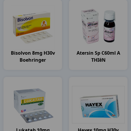
Bisolvon 8mg H30v
Atersin Sp C60ml A
Boehringer
THIêN
Lukatab 10mg
Hayex 10mg H30v