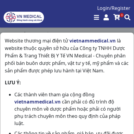
Login/Register
0
Trang chủ
/
Hô Hấp
/
Babycanyl C60ml Hatayphar
Website thương mại điện tử
vietnammedical.vn
là
website thuộc quyền sở hữu của Công ty TNHH Dược
Phẩm & Trang Thiết Bị Y Tế VN Medical - Chuyên phân
phối bán buôn dược phẩm, vật tư y tế, mỹ phẩm và các
sản phẩm được phép lưu hành tại Việt Nam.
LƯU Ý:
Các thành viên tham gia cộng đồng
vietnammedical.vn
cần phải có đủ trình độ
chuyên môn về dược phẩm hoặc phải có người
phụ trách chuyên môn theo quy định của pháp
luật.
Các thông tin về sản phẩm, giá bán, ưu đãi được