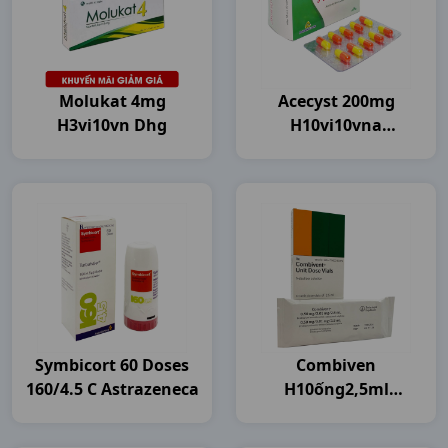
Molukat 4mg
Acecyst 200mg
H3vi10vn Dhg
H10vi10vna
Agimexpharm
Symbicort 60 Doses
Combiven
160/4.5 C Astrazeneca
H10ống2,5ml
Boehringer