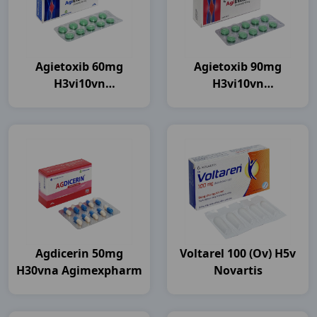
Agietoxib 60mg
Agietoxib 90mg
H3vi10vn
H3vi10vn
Agimexpharm
Agimexpharm
Agdicerin 50mg
Voltarel 100 (ov) H5v
H30vna Agimexpharm
Novartis