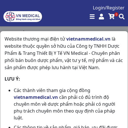
Login/Register
0
Trang chủ
/
Website thương mại điện tử
vietnammedical.vn
là
Giảm Đau - Kháng Viêm - Giãn Cơ - Xương Khớp - Gout
website thuộc quyền sở hữu của Công ty TNHH Dược
/
Artrodar 50mg H3vi10vna Argentina
Phẩm & Trang Thiết Bị Y Tế VN Medical - Chuyên phân
phối bán buôn dược phẩm, vật tư y tế, mỹ phẩm và các
sản phẩm được phép lưu hành tại Việt Nam.
LƯU Ý:
Các thành viên tham gia cộng đồng
vietnammedical.vn
cần phải có đủ trình độ
chuyên môn về dược phẩm hoặc phải có người
phụ trách chuyên môn theo quy định của pháp
luật.
Các thông tin về sản phẩm, giá bán, ưu đãi được