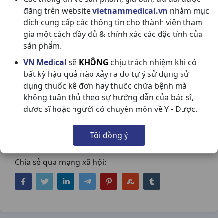
đăng trên website
vietnammedical.vn
nhằm mục
đích cung cấp các thông tin cho thành viên tham
gia một cách đầy đủ & chính xác các đặc tính của
sản phẩm.
VN Medical
sẽ
KHÔNG
chịu trách nhiệm khi có
ARTRODAR 50MG H3VI10VNA
bất kỳ hậu quả nào xảy ra do tự ý sử dụng sử
dụng thuốc kê đơn hay thuốc chữa bệnh mà
ARGENTINA
không tuân thủ theo sự hướng dẫn của bác sĩ,
NSX:
Argentina
dược sĩ hoặc người có chuyên môn về Y - Dược.
Nhóm hàng:
Giảm Đau - Kháng Viêm - Giãn
Tôi đồng ý
Cơ - Xương Khớp - Gout,
Chia sẻ qua mạng xã hội: