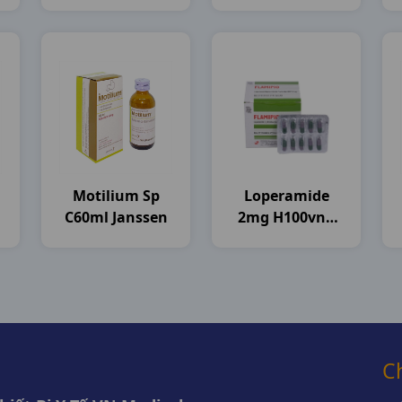
Stellapharm
Motilium Sp
Loperamide
C60ml Janssen
2mg H100vna
Flamigo
C