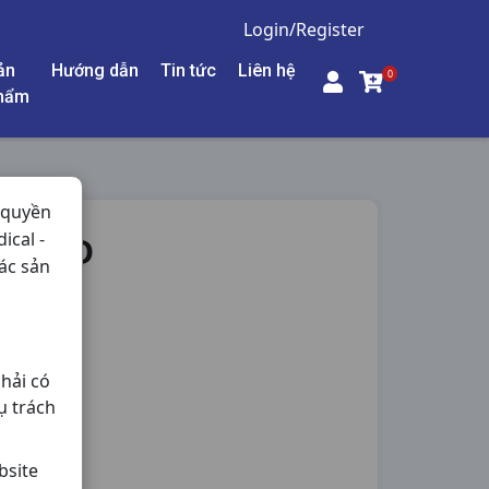
Login/Register
ản
Hướng dẫn
Tin tức
Liên hệ
0
hẩm
 quyền
ical -
ILAND
ác sản
- Thận,
hải có
ụ trách
bsite