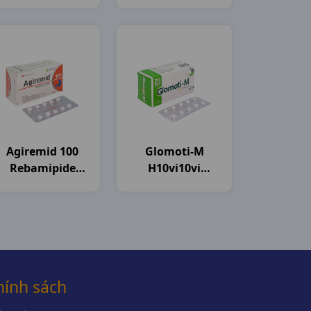
India
India
Agiremid 100
Glomoti-M
Rebamipide
H10vi10vi
H100vn
Glomed
Agimexpharm
hính sách