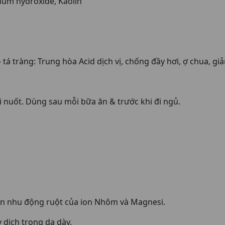
num hydroxide, Kaolin
- tá tràng: Trung hòa Acid dịch vị, chống đầy hơi, ợ chua, gi
khi nuốt. Dùng sau mỗi bữa ăn & trước khi đi ngủ.
rên nhu động ruột của ion Nhôm và Magnesi.
y dich trong dạ dày.