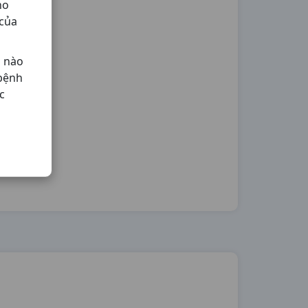
ho
 của
ả nào
 bệnh
c