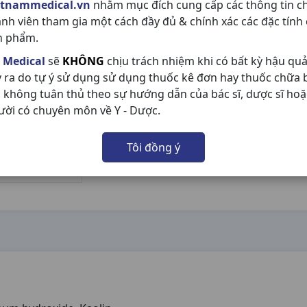
etnammedical.vn
nhằm mục đích cung cấp các thông tin c
ành viên tham gia một cách đầy đủ & chính xác các đặc tính
n phẩm.
 Medical
sẽ
KHÔNG
chịu trách nhiệm khi có bất kỳ hậu qu
y ra do tự ý sử dụng sử dụng thuốc kê đơn hay thuốc chữa
 không tuân thủ theo sự hướng dẫn của bác sĩ, dược sĩ hoặ
ười có chuyên môn về Y - Dược.
Tôi đồng ý