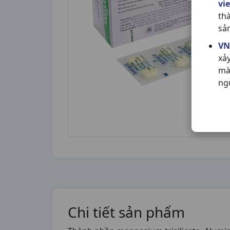
vi
th
sả
VN
xả
mà
ng
Chi tiết sản phẩm