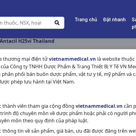
Trang chủ
Đặt nhanh
S
p
Antacil H25vi Thailand
e thương mại điện tử
vietnammedical.vn
là website thuộc
 của Công ty TNHH Dược Phẩm & Trang Thiết Bị Y Tế VN Med
ANTACIL H25VI THA
 phân phối bán buôn dược phẩm, vật tư y tế, mỹ phẩm và c
ược phép lưu hành tại Việt Nam.
NSX:
Thailand
Nhóm hàng:
Tiêu Hóa - Gan - Mật 
c thành viên tham gia cộng đồng
vietnammedical.vn
cần p
Chia sẻ qua mạng xã hội:
 trình độ chuyên môn về dược phẩm hoặc phải có người ph
uyên môn theo quy định của pháp luật.
c thông tin về sản phẩm, giá bán, ưu đãi được đăng trên we