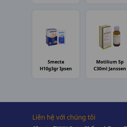
20mg H3vi10v
DHG Pharma
DHG Pharma
Smecta
Motilium Sp
H10g3gr Ipsen
C30ml Janssen
Liên hệ với chúng tôi