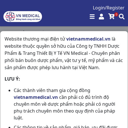
Login/Register
0
Trang chủ
/
Thuốc Dùng Ngoài Da
/
Website thương mại điện tử
vietnammedical.vn
là
Amtanolon 0,1% T10gr Hasan
website thuộc quyền sở hữu của Công ty TNHH Dược
Phẩm & Trang Thiết Bị Y Tế VN Medical - Chuyên phân
phối bán buôn dược phẩm, vật tư y tế, mỹ phẩm và các
sản phẩm được phép lưu hành tại Việt Nam.
LƯU Ý:
Các thành viên tham gia cộng đồng
vietnammedical.vn
cần phải có đủ trình độ
chuyên môn về dược phẩm hoặc phải có người
phụ trách chuyên môn theo quy định của pháp
luật.
Các thông tin về sản phẩm, giá bán, ưu đãi được