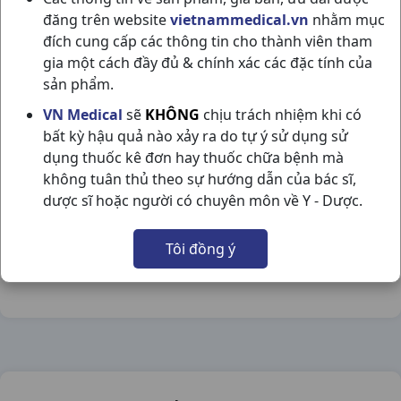
đăng trên website
vietnammedical.vn
nhằm mục
đích cung cấp các thông tin cho thành viên tham
gia một cách đầy đủ & chính xác các đặc tính của
sản phẩm.
AMTANOLON 0,1% T10GR HASAN
VN Medical
sẽ
KHÔNG
chịu trách nhiệm khi có
bất kỳ hậu quả nào xảy ra do tự ý sử dụng sử
NSX:
Hasan
dụng thuốc kê đơn hay thuốc chữa bệnh mà
không tuân thủ theo sự hướng dẫn của bác sĩ,
Nhóm hàng:
Thuốc Dùng Ngoài Da,
dược sĩ hoặc người có chuyên môn về Y - Dược.
Chia sẻ qua mạng xã hội:
Tôi đồng ý