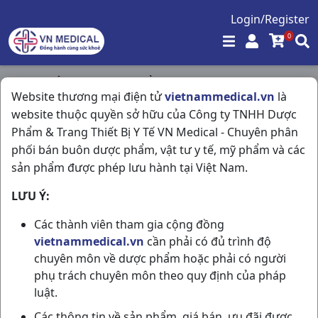
Login/Register
0
Trang chủ
/
Hóa - Mỹ Phẩm
/
Website thương mại điện tử
vietnammedical.vn
là
Xanh Methylene Lox10C5ml Tâm Tiến
website thuộc quyền sở hữu của Công ty TNHH Dược
Phẩm & Trang Thiết Bị Y Tế VN Medical - Chuyên phân
phối bán buôn dược phẩm, vật tư y tế, mỹ phẩm và các
sản phẩm được phép lưu hành tại Việt Nam.
LƯU Ý:
Các thành viên tham gia cộng đồng
vietnammedical.vn
cần phải có đủ trình độ
chuyên môn về dược phẩm hoặc phải có người
phụ trách chuyên môn theo quy định của pháp
luật.
Các thông tin về sản phẩm, giá bán, ưu đãi được