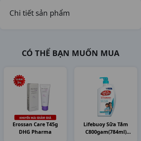
Chi tiết sản phẩm
CÓ THỂ BẠN MUỐN MUA
Erossan Care T45g
Lifebuoy Sữa Tắm
DHG Pharma
C800gam(784ml)
Unilever VN