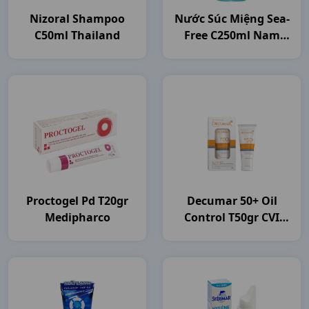
Nizoral Shampoo
Nước Súc Miệng Sea-
C50ml Thailand
Free C250ml Nam
Dược
Proctogel Pd T20gr
Decumar 50+ Oil
Medipharco
Control T50gr CVI
Pharma