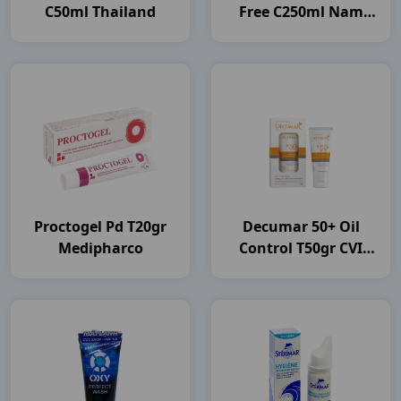
C50ml Thailand
Free C250ml Nam
Dược
Proctogel Pd T20gr
Decumar 50+ Oil
Medipharco
Control T50gr CVI
Pharma