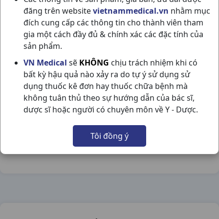
đăng trên website
vietnammedical.vn
nhằm mục
đích cung cấp các thông tin cho thành viên tham
gia một cách đầy đủ & chính xác các đặc tính của
sản phẩm.
VASELIN CREME H7GR UNILEVER
VN Medical
sẽ
KHÔNG
chịu trách nhiệm khi có
bất kỳ hậu quả nào xảy ra do tự ý sử dụng sử
NSX:
Unilever
dụng thuốc kê đơn hay thuốc chữa bệnh mà
không tuân thủ theo sự hướng dẫn của bác sĩ,
Nhóm hàng:
Hóa - Mỹ Phẩm,
dược sĩ hoặc người có chuyên môn về Y - Dược.
Chia sẻ qua mạng xã hội:
Tôi đồng ý