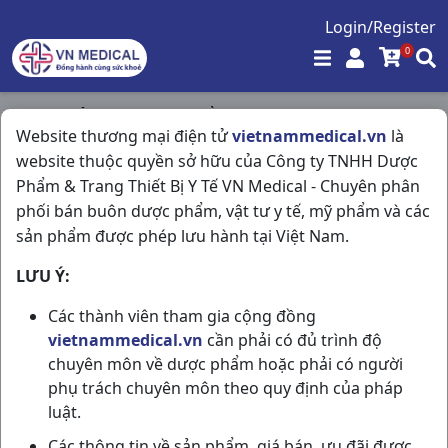
Login/Register
0
Trang chủ
/
Hóa - Mỹ Phẩm
/
Website thương mại điện tử
vietnammedical.vn
là
Vaselin Creme H7gr Unilever
website thuộc quyền sở hữu của Công ty TNHH Dược
Phẩm & Trang Thiết Bị Y Tế VN Medical - Chuyên phân
phối bán buôn dược phẩm, vật tư y tế, mỹ phẩm và các
sản phẩm được phép lưu hành tại Việt Nam.
LƯU Ý:
Các thành viên tham gia cộng đồng
vietnammedical.vn
cần phải có đủ trình độ
chuyên môn về dược phẩm hoặc phải có người
phụ trách chuyên môn theo quy định của pháp
luật.
Các thông tin về sản phẩm, giá bán, ưu đãi được