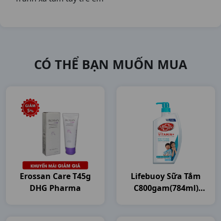
CÓ THỂ BẠN MUỐN MUA
Erossan Care T45g
Lifebuoy Sữa Tắm
DHG Pharma
C800gam(784ml)
Unilever VN