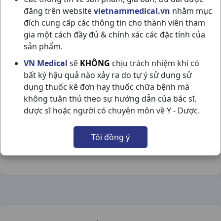
đăng trên website
vietnammedical.vn
nhằm mục
đích cung cấp các thông tin cho thành viên tham
gia một cách đầy đủ & chính xác các đặc tính của
sản phẩm.
TRAPHA C30GR TRAPHACO
VN Medical
sẽ
KHÔNG
chịu trách nhiệm khi có
bất kỳ hậu quả nào xảy ra do tự ý sử dụng sử
NSX:
Traphaco
dụng thuốc kê đơn hay thuốc chữa bệnh mà
không tuân thủ theo sự hướng dẫn của bác sĩ,
Nhóm hàng:
Hóa - Mỹ Phẩm,
dược sĩ hoặc người có chuyên môn về Y - Dược.
Chia sẻ qua mạng xã hội:
Tôi đồng ý