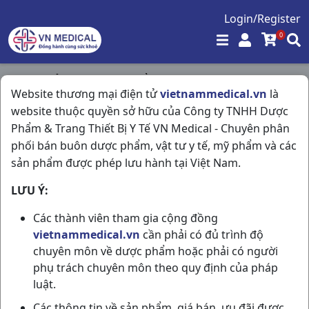
Login/Register
0
Trang chủ
/
Hóa - Mỹ Phẩm
/
Website thương mại điện tử
vietnammedical.vn
là
Trapha C30gr Traphaco
website thuộc quyền sở hữu của Công ty TNHH Dược
Phẩm & Trang Thiết Bị Y Tế VN Medical - Chuyên phân
phối bán buôn dược phẩm, vật tư y tế, mỹ phẩm và các
sản phẩm được phép lưu hành tại Việt Nam.
LƯU Ý:
Các thành viên tham gia cộng đồng
vietnammedical.vn
cần phải có đủ trình độ
chuyên môn về dược phẩm hoặc phải có người
phụ trách chuyên môn theo quy định của pháp
luật.
Các thông tin về sản phẩm, giá bán, ưu đãi được