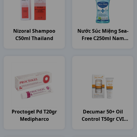
Nizoral Shampoo
Nước Súc Miệng Sea-
C50ml Thailand
Free C250ml Nam
Dược
Proctogel Pd T20gr
Decumar 50+ Oil
Medipharco
Control T50gr CVI
Pharma