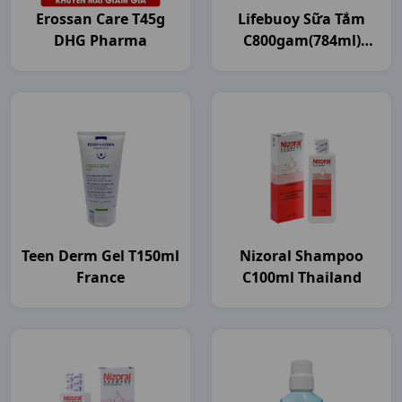
Erossan Care T45g
Lifebuoy Sữa Tắm
DHG Pharma
C800gam(784ml)
Unilever VN
Teen Derm Gel T150ml
Nizoral Shampoo
France
C100ml Thailand