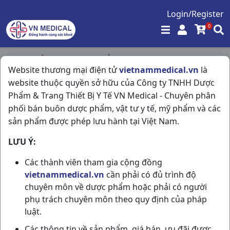
Login/Register
0
Trang chủ
/
Hóa - Mỹ Phẩm
/
Website thương mại điện tử
vietnammedical.vn
là
Phấn Hồng Baby Powder C200gr Johnson & Johnson
website thuộc quyền sở hữu của Công ty TNHH Dược
Phẩm & Trang Thiết Bị Y Tế VN Medical - Chuyên phân
phối bán buôn dược phẩm, vật tư y tế, mỹ phẩm và các
sản phẩm được phép lưu hành tại Việt Nam.
LƯU Ý:
Các thành viên tham gia cộng đồng
vietnammedical.vn
cần phải có đủ trình độ
chuyên môn về dược phẩm hoặc phải có người
phụ trách chuyên môn theo quy định của pháp
luật.
Các thông tin về sản phẩm, giá bán, ưu đãi được