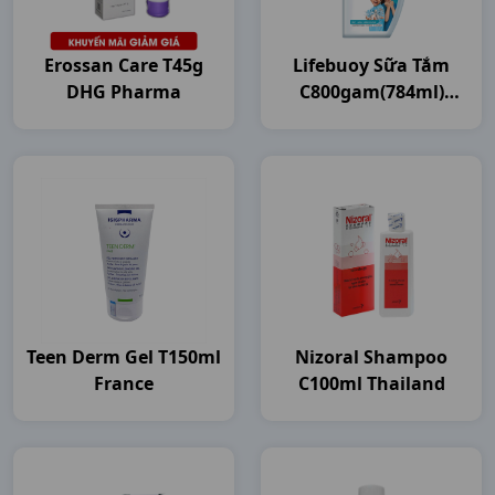
Erossan Care T45g
Lifebuoy Sữa Tắm
DHG Pharma
C800gam(784ml)
Unilever VN
Teen Derm Gel T150ml
Nizoral Shampoo
France
C100ml Thailand