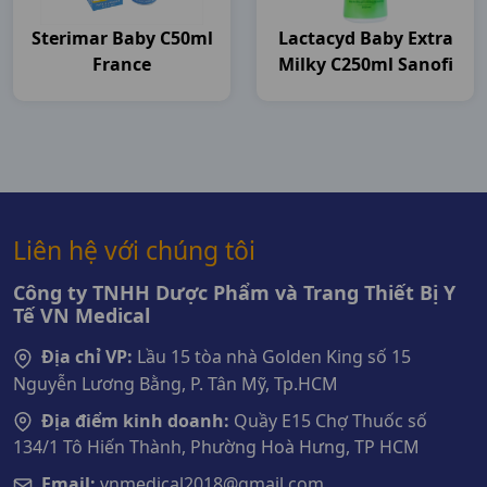
Sterimar Baby C50ml
Lactacyd Baby Extra
France
Milky C250ml Sanofi
Liên hệ với chúng tôi
Công ty TNHH Dược Phẩm và Trang Thiết Bị Y
Tế VN Medical
Địa chỉ VP:
Lầu 15 tòa nhà Golden King số 15
Nguyễn Lương Bằng, P. Tân Mỹ, Tp.HCM
Địa điểm kinh doanh:
Quầy E15 Chợ Thuốc số
134/1 Tô Hiến Thành, Phường Hoà Hưng, TP HCM
Email:
vnmedical2018@gmail.com