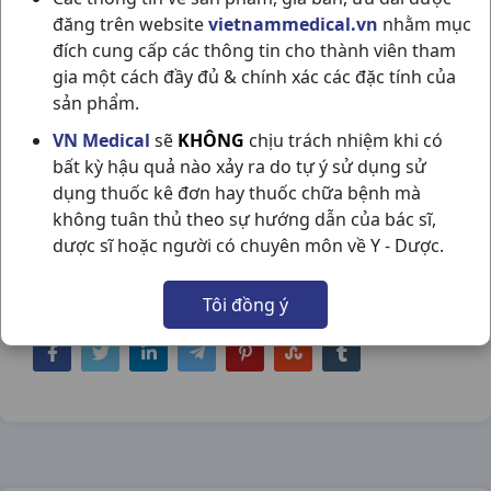
đăng trên website
vietnammedical.vn
nhằm mục
đích cung cấp các thông tin cho thành viên tham
gia một cách đầy đủ & chính xác các đặc tính của
sản phẩm.
PHẤN HỒNG BABY POWDER C200GR
VN Medical
sẽ
KHÔNG
chịu trách nhiệm khi có
bất kỳ hậu quả nào xảy ra do tự ý sử dụng sử
JOHNSON & JOHNSON
dụng thuốc kê đơn hay thuốc chữa bệnh mà
NSX:
Johnson & Johnson
không tuân thủ theo sự hướng dẫn của bác sĩ,
dược sĩ hoặc người có chuyên môn về Y - Dược.
Nhóm hàng:
Hóa - Mỹ Phẩm,
Tôi đồng ý
Chia sẻ qua mạng xã hội: