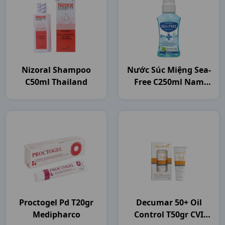
Nizoral Shampoo
Nước Súc Miệng Sea-
C50ml Thailand
Free C250ml Nam
Dược
Proctogel Pd T20gr
Decumar 50+ Oil
Medipharco
Control T50gr CVI