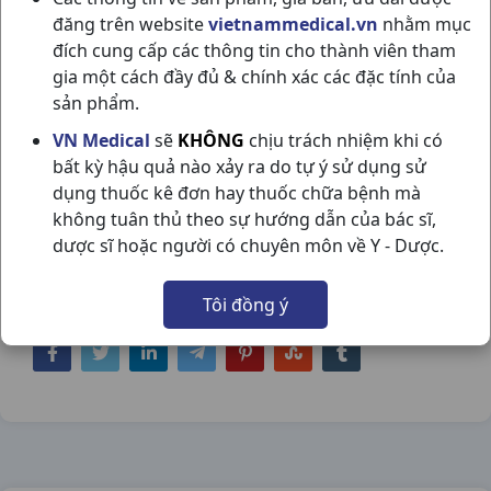
đăng trên website
vietnammedical.vn
nhằm mục
đích cung cấp các thông tin cho thành viên tham
gia một cách đầy đủ & chính xác các đặc tính của
sản phẩm.
PHẤN HỒNG BABY POWDER C100GR
VN Medical
sẽ
KHÔNG
chịu trách nhiệm khi có
bất kỳ hậu quả nào xảy ra do tự ý sử dụng sử
JOHNSON & JOHNSON
dụng thuốc kê đơn hay thuốc chữa bệnh mà
NSX:
Johnson & Johnson
không tuân thủ theo sự hướng dẫn của bác sĩ,
dược sĩ hoặc người có chuyên môn về Y - Dược.
Nhóm hàng:
Hóa - Mỹ Phẩm,
Tôi đồng ý
Chia sẻ qua mạng xã hội: