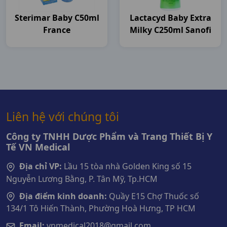
Sterimar Baby C50ml
Lactacyd Baby Extra
France
Milky C250ml Sanofi
Liên hệ với chúng tôi
Công ty TNHH Dược Phẩm và Trang Thiết Bị Y
Tế VN Medical
Địa chỉ VP:
Lầu 15 tòa nhà Golden King số 15
Nguyễn Lương Bằng, P. Tân Mỹ, Tp.HCM
Địa điểm kinh doanh:
Quầy E15 Chợ Thuốc số
134/1 Tô Hiến Thành, Phường Hoà Hưng, TP HCM
Email:
vnmedical2018@gmail.com