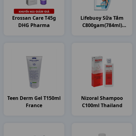
Erossan Care T45g
Lifebuoy Sữa Tắm
DHG Pharma
C800gam(784ml)
Unilever VN
Teen Derm Gel T150ml
Nizoral Shampoo
France
C100ml Thailand