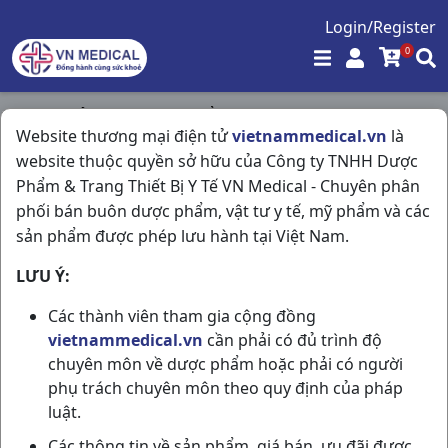
Login/Register
0
Trang chủ
/
Hóa - Mỹ Phẩm
/
Website thương mại điện tử
vietnammedical.vn
là
Phấn Hồng Baby Powder C100gr Johnson & Johnson
website thuộc quyền sở hữu của Công ty TNHH Dược
Phẩm & Trang Thiết Bị Y Tế VN Medical - Chuyên phân
phối bán buôn dược phẩm, vật tư y tế, mỹ phẩm và các
sản phẩm được phép lưu hành tại Việt Nam.
LƯU Ý:
Các thành viên tham gia cộng đồng
vietnammedical.vn
cần phải có đủ trình độ
chuyên môn về dược phẩm hoặc phải có người
phụ trách chuyên môn theo quy định của pháp
luật.
Các thông tin về sản phẩm, giá bán, ưu đãi được