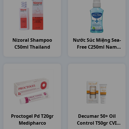
Nizoral Shampoo
Nước Súc Miệng Sea-
C50ml Thailand
Free C250ml Nam
Dược
Proctogel Pd T20gr
Decumar 50+ Oil
Medipharco
Control T50gr CVI