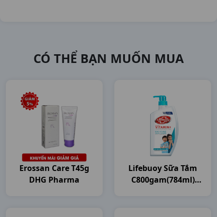
CÓ THỂ BẠN MUỐN MUA
Erossan Care T45g
Lifebuoy Sữa Tắm
DHG Pharma
C800gam(784ml)
Unilever VN