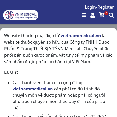
Login/Register
0
Trang chủ
/
Hóa - Mỹ Phẩm
/
Website thương mại điện tử
vietnammedical.vn
là
Nước Rữa Bình Sữa Camera C500ml Thailand
website thuộc quyền sở hữu của Công ty TNHH Dược
Phẩm & Trang Thiết Bị Y Tế VN Medical - Chuyên phân
phối bán buôn dược phẩm, vật tư y tế, mỹ phẩm và các
sản phẩm được phép lưu hành tại Việt Nam.
LƯU Ý:
Các thành viên tham gia cộng đồng
vietnammedical.vn
cần phải có đủ trình độ
chuyên môn về dược phẩm hoặc phải có người
phụ trách chuyên môn theo quy định của pháp
luật.
Các thông tin về sản phẩm, giá bán, ưu đãi được