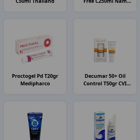
C50ml Thailand
Free C250ml Nam
Dược
Proctogel Pd T20gr
Decumar 50+ Oil
Medipharco
Control T50gr CVI
Pharma