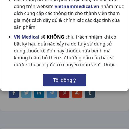
đăng trên website
vietnammedical.vn
nhằm mục
đích cung cấp các thông tin cho thành viên tham
gia một cách đầy đủ & chính xác các đặc tính của
sản phẩm.
NƯỚC RỮA BÌNH SỮA CAMERA C500ML
VN Medical
sẽ
KHÔNG
chịu trách nhiệm khi có
bất kỳ hậu quả nào xảy ra do tự ý sử dụng sử
THAILAND
dụng thuốc kê đơn hay thuốc chữa bệnh mà
NSX:
Thailand
không tuân thủ theo sự hướng dẫn của bác sĩ,
dược sĩ hoặc người có chuyên môn về Y - Dược.
Nhóm hàng:
Hóa - Mỹ Phẩm,
Tôi đồng ý
Chia sẻ qua mạng xã hội: