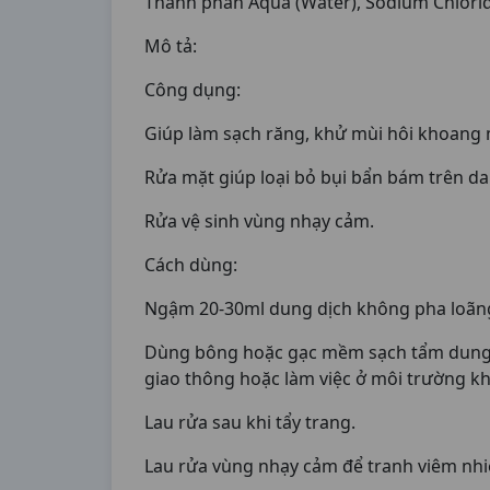
Thành phần Aqua (Water), Sodium Chloride
Mô tả:
Công dụng:
Giúp làm sạch răng, khử mùi hôi khoang 
Rửa mặt giúp loại bỏ bụi bẩn bám trên da
Rửa vệ sinh vùng nhạy cảm.
Cách dùng:
Ngậm 20-30ml dung dịch không pha loãng,
Dùng bông hoặc gạc mềm sạch tẩm dung dị
giao thông hoặc làm việc ở môi trường khó
Lau rửa sau khi tẩy trang.
Lau rửa vùng nhạy cảm để tranh viêm nh