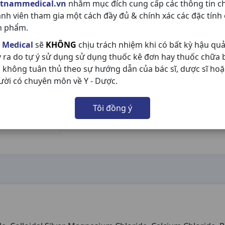
etnammedical.vn
nhằm mục đích cung cấp các thông tin c
ành viên tham gia một cách đầy đủ & chính xác các đặc tính
n phẩm.
 Medical
sẽ
KHÔNG
chịu trách nhiệm khi có bất kỳ hậu qu
y ra do tự ý sử dụng sử dụng thuốc kê đơn hay thuốc chữa
 không tuân thủ theo sự hướng dẫn của bác sĩ, dược sĩ hoặ
ười có chuyên môn về Y - Dược.
Tôi đồng ý