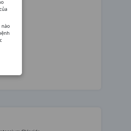
ho
 của
ả nào
 bệnh
c