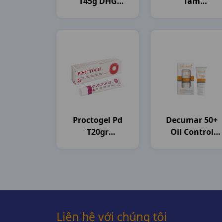
T45g DHG
Tắm
Pharma
C800gam(784ml
Unilever VN
Proctogel Pd
Decumar 50+
T20gr
Oil Control
Medipharco
T50gr CVI
Pharma
Liên hệ với chúng tôi