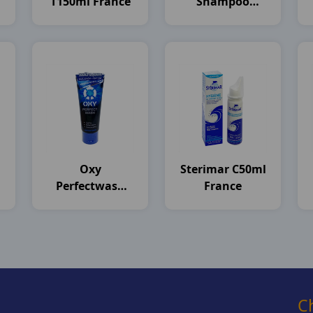
T150ml France
Shampoo
)
C100ml
Thailand
Oxy
Sterimar C50ml
Perfectwash
France
T100g Rohto
C