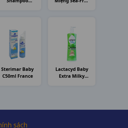
Shampoo
Miệng Sea-Free
C50ml Thailand
C250ml Nam
Dược
Sterimar Baby
Lactacyd Baby
C50ml France
Extra Milky
C250ml Sanofi
hính sách