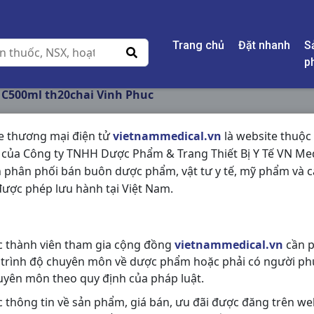
Trang chủ
Đặt nhanh
S
p
C500ml th20chai Vinh Phuc
e thương mại điện tử
vietnammedical.vn
là website thuộc
 của Công ty TNHH Dược Phẩm & Trang Thiết Bị Y Tế VN Med
NƯỚC MUỐI C500ML
 phân phối bán buôn dược phẩm, vật tư y tế, mỹ phẩm và c
PHUC
ược phép lưu hành tại Việt Nam.
NSX:
Vinh Phuc
c thành viên tham gia cộng đồng
vietnammedical.vn
cần p
Nhóm hàng:
Hóa - Mỹ Phẩm,
 trình độ chuyên môn về dược phẩm hoặc phải có người ph
Chia sẻ qua mạng xã hội:
uyên môn theo quy định của pháp luật.
c thông tin về sản phẩm, giá bán, ưu đãi được đăng trên we