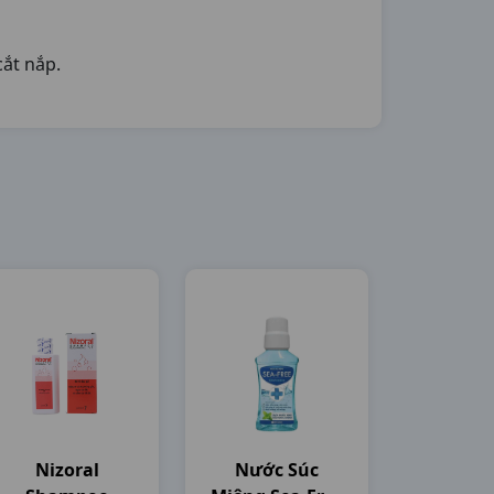
cắt nắp.
Nizoral
Nước Súc