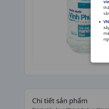
vi
th
sả
VN
xả
mà
ng
Chi tiết sản phẩm