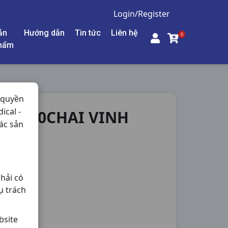
Login/Register
ản
Hướng dẫn
Tin tức
Liên hệ
0
hẩm
 quyền
ical -
 TH20CHAI VINH
ác sản
hải có
ụ trách
bsite