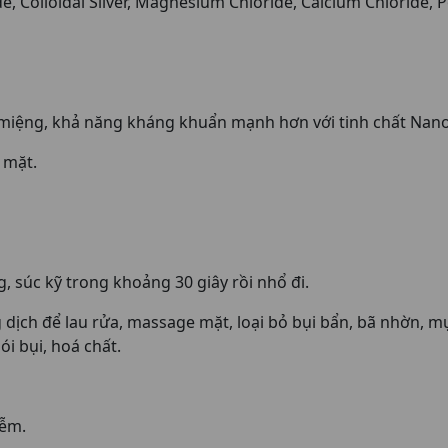
, Colloidal Silver, Magnesium Chloride, Calcium Chloride, 
miệng, khả năng kháng khuẩn mạnh hơn với tinh chất Nano
 mặt.
 súc kỹ trong khoảng 30 giây rồi nhổ đi.
ch để lau rửa, massage mặt, loại bỏ bụi bẩn, bã nhờn, mụn
i bụi, hoá chất.
iễm.