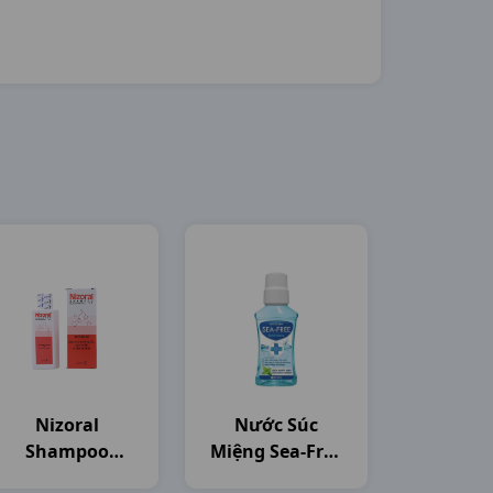
Nizoral
Nước Súc
Shampoo
Miệng Sea-Free
C50ml Thailand
C250ml Nam