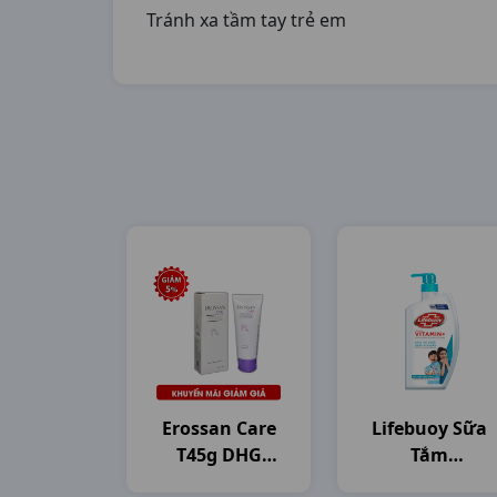
Tránh xa tầm tay trẻ em
Erossan Care
Lifebuoy Sữa
T45g DHG
Tắm
Pharma
C800gam(784ml