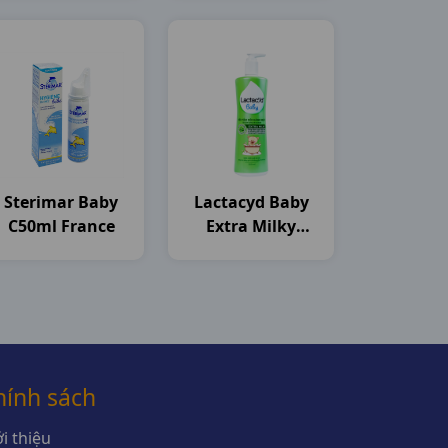
Dược
Sterimar Baby
Lactacyd Baby
C50ml France
Extra Milky
C250ml Sanofi
hính sách
i thiệu