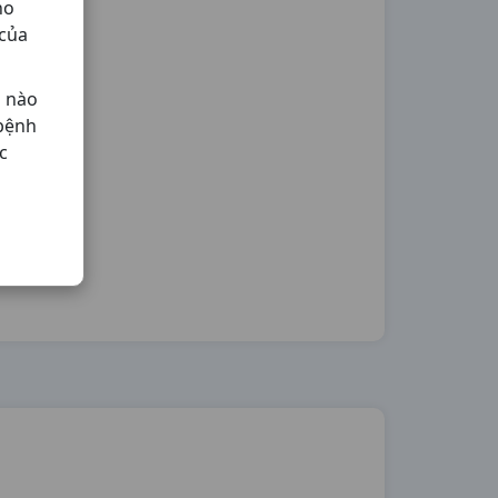
ho
 của
ả nào
 bệnh
c