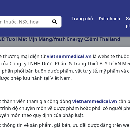
Trang chủ
Đặt nhanh
S
p
Nữ Tươi Mát Mịn Màng/fresh Energy C50ml Thailand
e thương mại điện tử
vietnammedical.vn
là website thuộc
 của Công ty TNHH Dược Phẩm & Trang Thiết Bị Y Tế VN Med
NIVEA LĂN NỮ TƯƠ
 phân phối bán buôn dược phẩm, vật tư y tế, mỹ phẩm và c
MÀNG/FRESH ENERG
ược phép lưu hành tại Việt Nam.
NSX:
Thailand
c thành viên tham gia cộng đồng
vietnammedical.vn
cần p
Nhóm hàng:
Hóa - Mỹ Phẩm,
 trình độ chuyên môn về dược phẩm hoặc phải có người ph
Chia sẻ qua mạng xã hội:
uyên môn theo quy định của pháp luật.
c thông tin về sản phẩm, giá bán, ưu đãi được đăng trên we