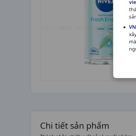
vi
th
sả
VN
xả
mà
ng
Chi tiết sản phẩm