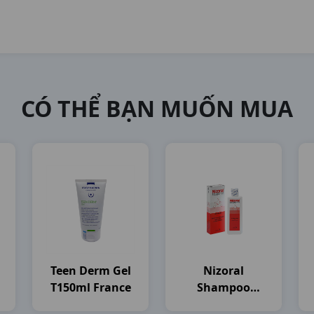
CÓ THỂ BẠN MUỐN MUA
Teen Derm Gel
Nizoral
T150ml France
Shampoo
)
C100ml