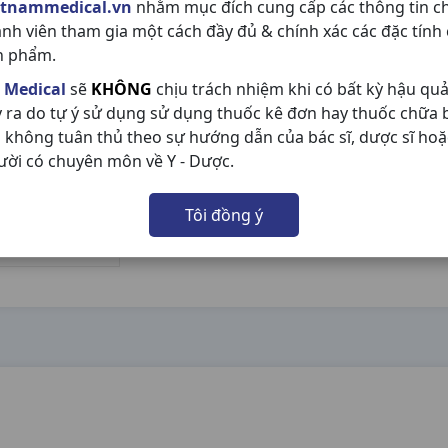
etnammedical.vn
nhằm mục đích cung cấp các thông tin c
ành viên tham gia một cách đầy đủ & chính xác các đặc tính
n phẩm.
 Medical
sẽ
KHÔNG
chịu trách nhiệm khi có bất kỳ hậu qu
y ra do tự ý sử dụng sử dụng thuốc kê đơn hay thuốc chữa
 không tuân thủ theo sự hướng dẫn của bác sĩ, dược sĩ hoặ
ười có chuyên môn về Y - Dược.
Tôi đồng ý