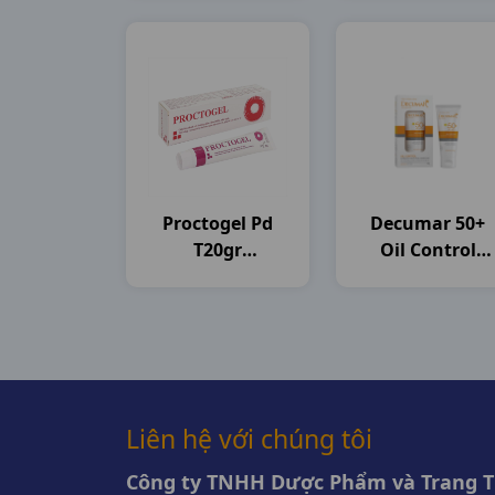
Unilever VN
Proctogel Pd
Decumar 50+
T20gr
Oil Control
Medipharco
T50gr CVI
Pharma
Liên hệ với chúng tôi
Công ty TNHH Dược Phẩm và Trang Th