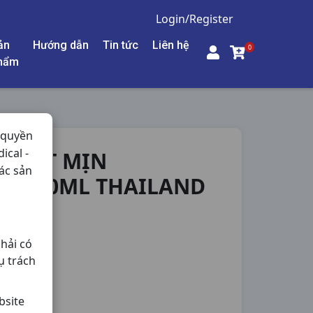
Login/Register
ản
Hướng dẫn
Tin tức
Liên hệ
0
hẩm
 quyền
ical -
I MÁT MỊN
ác sản
Y C50ML THAILAND
hải có
ụ trách
bsite