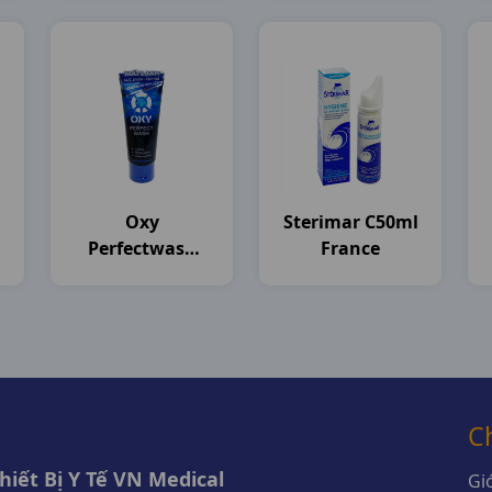
Thailand
Oxy
Sterimar C50ml
Perfectwash
France
T100g Rohto
C
iết Bị Y Tế VN Medical
Giớ