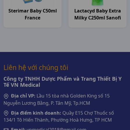
Sterimar Baby C50ml
Lactacyd Baby Extra
France
Milky C250ml Sanofi
Liên hệ với chúng tôi
Công ty TNHH Dược Phẩm và Trang Thiết Bị Y
Tế VN Medical
Địa chỉ VP:
Lầu 15 tòa nhà Golden King số 15
Nguyễn Lương Bằng, P. Tân Mỹ, Tp.HCM
Địa điểm kinh doanh:
Quầy E15 Chợ Thuốc số
134/1 Tô Hiến Thành, Phường Hoà Hưng, TP HCM
Email:
vnmedical2018@gmail.com