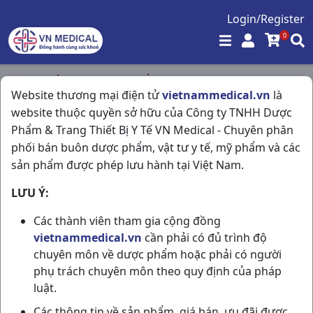
Login/Register
0
Trang chủ
/
Hóa - Mỹ Phẩm
/
Website thương mại điện tử
vietnammedical.vn
là
Hiruscar Post Acne T5gr Thailand
website thuộc quyền sở hữu của Công ty TNHH Dược
Phẩm & Trang Thiết Bị Y Tế VN Medical - Chuyên phân
phối bán buôn dược phẩm, vật tư y tế, mỹ phẩm và các
sản phẩm được phép lưu hành tại Việt Nam.
LƯU Ý:
Các thành viên tham gia cộng đồng
vietnammedical.vn
cần phải có đủ trình độ
chuyên môn về dược phẩm hoặc phải có người
phụ trách chuyên môn theo quy định của pháp
luật.
Các thông tin về sản phẩm, giá bán, ưu đãi được