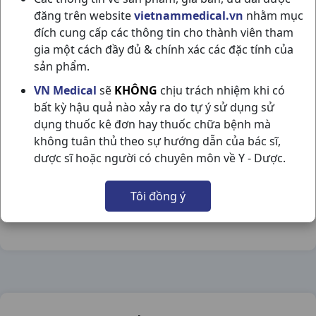
đăng trên website
vietnammedical.vn
nhằm mục
đích cung cấp các thông tin cho thành viên tham
gia một cách đầy đủ & chính xác các đặc tính của
sản phẩm.
HIRUSCAR POST ACNE T5GR THAILAND
VN Medical
sẽ
KHÔNG
chịu trách nhiệm khi có
bất kỳ hậu quả nào xảy ra do tự ý sử dụng sử
NSX:
Thailand
dụng thuốc kê đơn hay thuốc chữa bệnh mà
không tuân thủ theo sự hướng dẫn của bác sĩ,
Nhóm hàng:
Hóa - Mỹ Phẩm,
dược sĩ hoặc người có chuyên môn về Y - Dược.
Chia sẻ qua mạng xã hội:
Tôi đồng ý