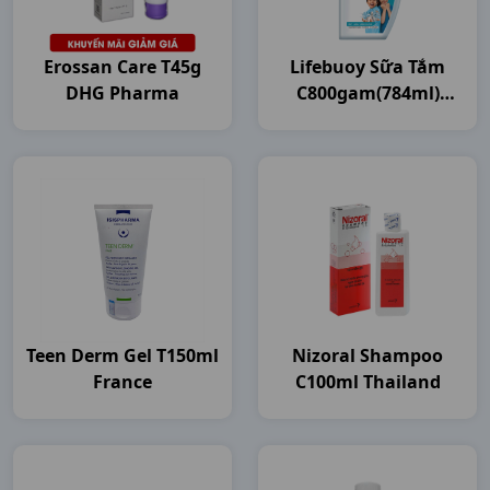
Erossan Care T45g
Lifebuoy Sữa Tắm
DHG Pharma
C800gam(784ml)
Unilever VN
Teen Derm Gel T150ml
Nizoral Shampoo
France
C100ml Thailand