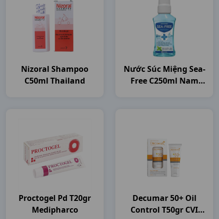
Nizoral Shampoo
Nước Súc Miệng Sea-
C50ml Thailand
Free C250ml Nam
Dược
Proctogel Pd T20gr
Decumar 50+ Oil
Medipharco
Control T50gr CVI