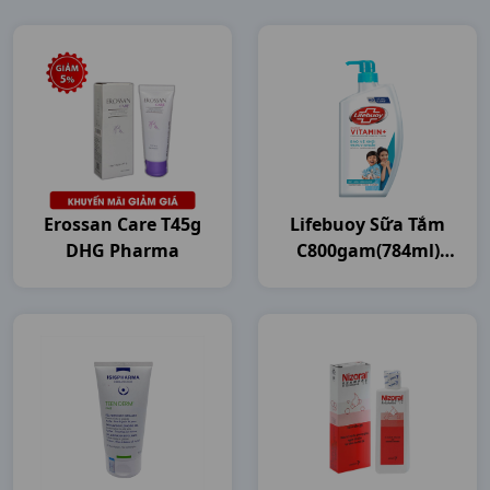
Erossan Care T45g
Lifebuoy Sữa Tắm
DHG Pharma
C800gam(784ml)
Unilever VN