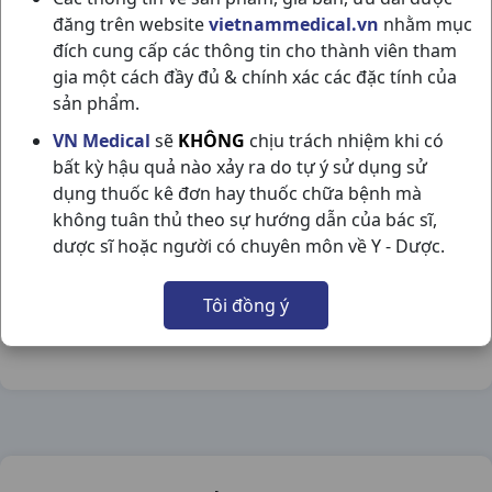
đăng trên website
vietnammedical.vn
nhằm mục
đích cung cấp các thông tin cho thành viên tham
gia một cách đầy đủ & chính xác các đặc tính của
sản phẩm.
HIRUSCAR GEL T5GR THAILAND
VN Medical
sẽ
KHÔNG
chịu trách nhiệm khi có
bất kỳ hậu quả nào xảy ra do tự ý sử dụng sử
NSX:
Thailand
dụng thuốc kê đơn hay thuốc chữa bệnh mà
không tuân thủ theo sự hướng dẫn của bác sĩ,
Nhóm hàng:
Hóa - Mỹ Phẩm,
dược sĩ hoặc người có chuyên môn về Y - Dược.
Chia sẻ qua mạng xã hội:
Tôi đồng ý