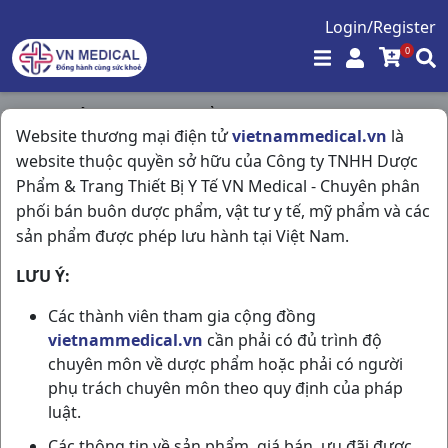
Login/Register
0
Trang chủ
/
Hóa - Mỹ Phẩm
/
Website thương mại điện tử
vietnammedical.vn
là
Hiruscar Gel T5gr Thailand
website thuộc quyền sở hữu của Công ty TNHH Dược
Phẩm & Trang Thiết Bị Y Tế VN Medical - Chuyên phân
phối bán buôn dược phẩm, vật tư y tế, mỹ phẩm và các
sản phẩm được phép lưu hành tại Việt Nam.
LƯU Ý:
Các thành viên tham gia cộng đồng
vietnammedical.vn
cần phải có đủ trình độ
chuyên môn về dược phẩm hoặc phải có người
phụ trách chuyên môn theo quy định của pháp
luật.
Các thông tin về sản phẩm, giá bán, ưu đãi được