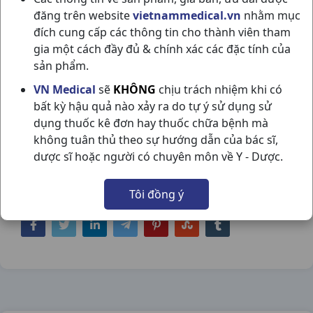
đăng trên website
vietnammedical.vn
nhằm mục
đích cung cấp các thông tin cho thành viên tham
gia một cách đầy đủ & chính xác các đặc tính của
sản phẩm.
DẦU GỘI DL 7 HOA BƯỞI TÂY NÂU
VN Medical
sẽ
KHÔNG
chịu trách nhiệm khi có
bất kỳ hậu quả nào xảy ra do tự ý sử dụng sử
C200ML THÁI DƯƠNG
dụng thuốc kê đơn hay thuốc chữa bệnh mà
NSX:
Thái Dương
không tuân thủ theo sự hướng dẫn của bác sĩ,
dược sĩ hoặc người có chuyên môn về Y - Dược.
Nhóm hàng:
Hóa - Mỹ Phẩm,
Tôi đồng ý
Chia sẻ qua mạng xã hội: