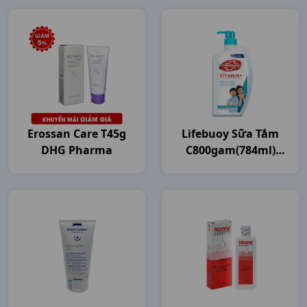
Erossan Care T45g
Lifebuoy Sữa Tắm
DHG Pharma
C800gam(784ml)
Unilever VN