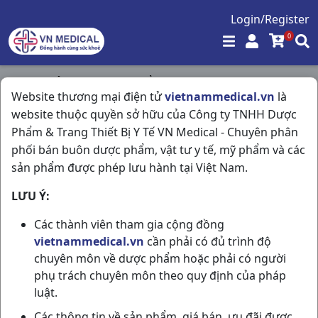
Login/Register
0
Trang chủ
/
Hóa - Mỹ Phẩm
/
Website thương mại điện tử
vietnammedical.vn
là
Dầu Gội Dl 7 Hoa Bưởi Tây Nâu C200ml Thái Dương
website thuộc quyền sở hữu của Công ty TNHH Dược
Phẩm & Trang Thiết Bị Y Tế VN Medical - Chuyên phân
phối bán buôn dược phẩm, vật tư y tế, mỹ phẩm và các
sản phẩm được phép lưu hành tại Việt Nam.
LƯU Ý:
Các thành viên tham gia cộng đồng
vietnammedical.vn
cần phải có đủ trình độ
chuyên môn về dược phẩm hoặc phải có người
phụ trách chuyên môn theo quy định của pháp
luật.
Các thông tin về sản phẩm, giá bán, ưu đãi được