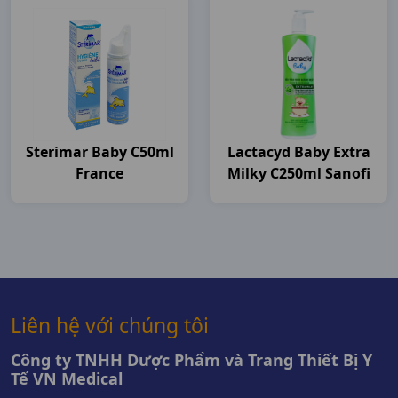
Sterimar Baby C50ml
Lactacyd Baby Extra
France
Milky C250ml Sanofi
Liên hệ với chúng tôi
Công ty TNHH Dược Phẩm và Trang Thiết Bị Y
Tế VN Medical