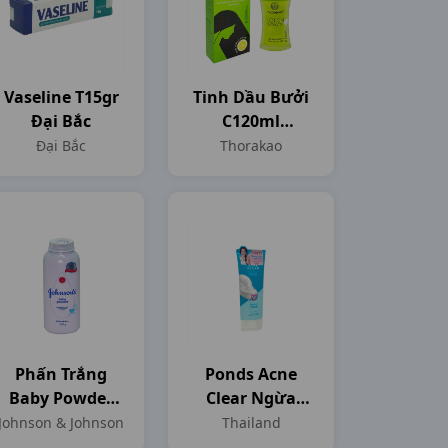
Vaseline T15gr
Tinh Dầu Bưởi
Đại Bắc
C120ml
Thorakao
Đại Bắc
Thorakao
Phấn Trắng
Ponds Acne
Baby Powder
Clear Ngừa
C200gr
Mụn T100gr
Johnson & Johnson
Thailand