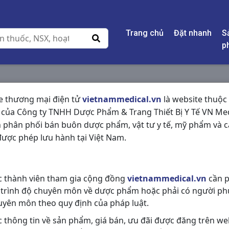
Trang chủ
Đặt nhanh
S
p
e thương mại điện tử
vietnammedical.vn
là website thuộc
 của Công ty TNHH Dược Phẩm & Trang Thiết Bị Y Tế VN Med
 phân phối bán buôn dược phẩm, vật tư y tế, mỹ phẩm và c
ược phép lưu hành tại Việt Nam.
c thành viên tham gia cộng đồng
vietnammedical.vn
cần p
 trình độ chuyên môn về dược phẩm hoặc phải có người ph
uyên môn theo quy định của pháp luật.
c thông tin về sản phẩm, giá bán, ưu đãi được đăng trên we
Cotripro Gel
Skin Baby