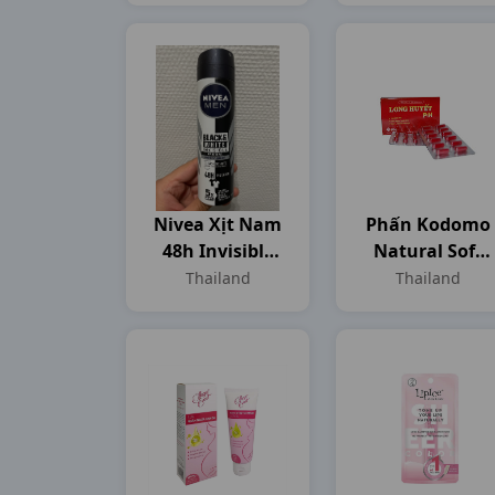
Nivea Xịt Nam
Phấn Kodomo
48h Invisible
Natural Soft
For Black &
Protection
Thailand
Thailand
White C150ml
(dưỡng Ẩm,
Ngăn Ngừa
Côn Trùng)
C180mg