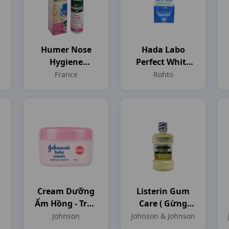
Humer Nose
Hada Labo
Hygiene
Perfect White
Infants C150ml
Cream H50gr
France
Rohto
France
Rohto
Cream Dưỡng
Listerin Gum
Ẩm Hồng - Tròn
Care ( Gừng
H50gr
Thảo Mộc)
Johnson
Johnson & Johnson
C250ml