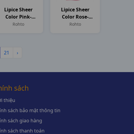
Lipice Sheer
Lipice Sheer
Color Pink-
Color Rose-
Hồng Dâu
Hồng Cam
Rohto
Rohto
T2.4gr
T2.4gr
21
›
hính sách
i thiệu
ính sách bảo mật thông tin
ính sách giao hàng
ính sách thanh toán