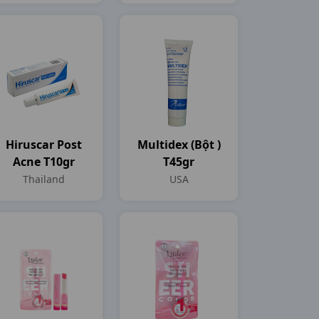
Hiruscar Post
Multidex (bột )
Acne T10gr
T45gr
Thailand
USA