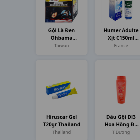
Gội Là Đen
Humer Adulte
Ohbama
Xịt C150ml
H5g25ml
France
Taiwan
France
Taiwan
Hiruscar Gel
Dầu Gội Dl3
T20gr Thailand
Hoa Hồng Đỏ
Cam C200ml
Thailand
T.Dương
T.Dương