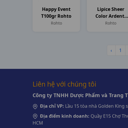
Happy Event
Lipice Sheer
T100gr Rohto
Color Ardent-
Hồng Tự Nhiên
Rohto
Rohto
T2,4gr
‹
1
Liên hệ với chúng tôi
Công ty TNHH Dược Phẩm và Trang Th
Địa chỉ VP:
Lầu 15 tòa nhà Golden King 
Địa điểm kinh doanh:
Quầy E15 Chợ Thu
HCM