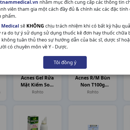
etnammedical.vn
nhằm mục đích cung cấp các thông tin c
T10gr Thái
T20gr DHG
ành viên tham gia một cách đầy đủ & chính xác các đặc tính
Minh
Pharma
Thái Minh
DHG Pharma
n phẩm.
 Medical
sẽ
KHÔNG
chịu trách nhiệm khi có bất kỳ hậu qu
y ra do tự ý sử dụng sử dụng thuốc kê đơn hay thuốc chữa
 không tuân thủ theo sự hướng dẫn của bác sĩ, dược sĩ hoặ
ười có chuyên môn về Y - Dược.
Tôi đồng ý
Acnes Gel Rửa
Acnes R/m Bùn
Mặt Kiểm Soát
Non T100g
Nhờn T50gr
Rohto
n
Rohto
Rohto
Rohto