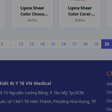
Lipice Sheer
Lipice Sheer
Color Choco
Color Coral-
Mint T2.4gr
Hồng Cam San
Rohto
Rohto
Hô T2gr
2
...
12
13
14
15
16
17
18
19
20
C
iết Bị Y Tế VN Medical
Giớ
Ch
số 15 Nguyễn Lương Bằng, P. Tân Mỹ, Tp.HCM
Ch
ốc số 134/1 Tô Hiến Thành, Phường Hoà Hưng, TP
Ch