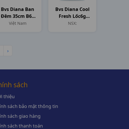
Bvs Diana Ban
Bvs Diana Cool
Đêm 35cm B6g
Fresh Lốc6g
Việt Nam
NSX:
Việt Nam
NSX:
›
hính sách
i thiệu
ính sách bảo mật thông tin
ính sách giao hàng
ính sách thanh toán