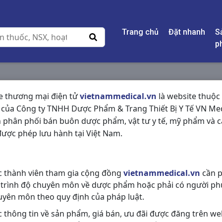
Trang chủ
Đặt nhanh
S
p
e thương mại điện tử
vietnammedical.vn
là website thuộc
 của Công ty TNHH Dược Phẩm & Trang Thiết Bị Y Tế VN Med
 phân phối bán buôn dược phẩm, vật tư y tế, mỹ phẩm và c
ược phép lưu hành tại Việt Nam.
c thành viên tham gia cộng đồng
vietnammedical.vn
cần p
 trình độ chuyên môn về dược phẩm hoặc phải có người ph
uyên môn theo quy định của pháp luật.
c thông tin về sản phẩm, giá bán, ưu đãi được đăng trên we
Nước Muối
Newone Dưỡng