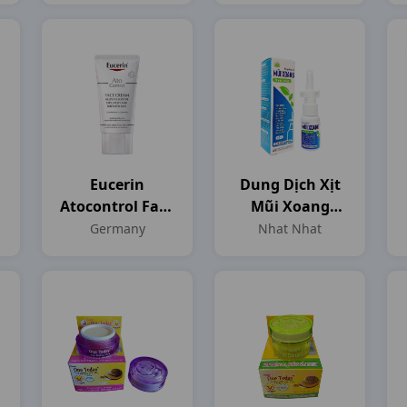
T5ml Germany
Eucerin
Dung Dịch Xịt
Atocontrol Face
Mũi Xoang
Cream T50ml
C15ml Nhat
Germany
Nhat Nhat
Germany
Nhat