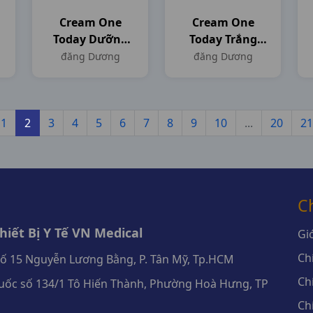
Cream One
Cream One
Today Dưỡng
Today Trắng
Trắng Da-Tàn
Da-Chống
đăng Dương
đăng Dương
Nhang- Đồi Mồi
Nắng Spf50
H8gr Đăng
H9gr Đăng
Dương
Dương
1
2
3
4
5
6
7
8
9
10
...
20
21
C
iết Bị Y Tế VN Medical
Giớ
Ch
số 15 Nguyễn Lương Bằng, P. Tân Mỹ, Tp.HCM
Ch
ốc số 134/1 Tô Hiến Thành, Phường Hoà Hưng, TP
Ch