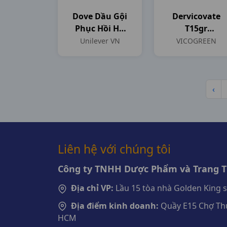
Dove Dầu Gội
Dervicovate
Phục Hồi Hư
T15gr
Tổn C854ml
VICOGREEN
Unilever VN
VICOGREEN
Unilever VN
‹
Liên hệ với chúng tôi
Công ty TNHH Dược Phẩm và Trang Th
Địa chỉ VP:
Lầu 15 tòa nhà Golden King 
Địa điểm kinh doanh:
Quầy E15 Chợ Thu
HCM