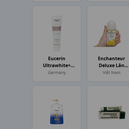
Eucerin
Enchanteur
Ultrawhite+
Deluxe Lăn
Spotless Gentle
C50ml Việt
Germany
Việt Nam
Cleansing
Nam
Foam T150gr
Germany