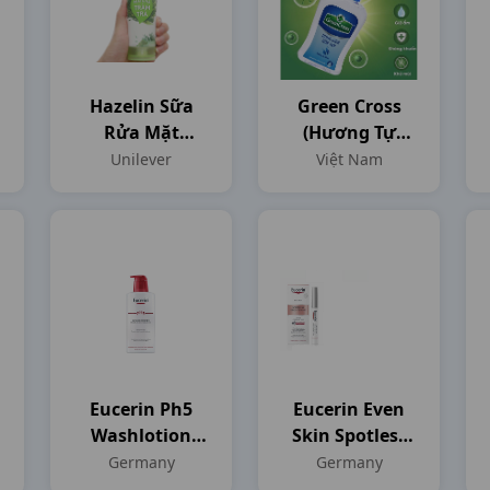
Hazelin Sữa
Green Cross
Rửa Mặt
(hương Tự
Matcha Tràm
Nhiên) C100ml
Unilever
Việt Nam
Trà T50gr
Eucerin Ph5
Eucerin Even
Washlotion
Skin Spotless
C400ml
Brightening
Germany
Germany
Germany
Spot Corector