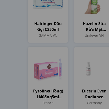
Hairinger Dầu
Hazelin Sữa
Gội C250ml
Rửa Mặt
Matcha Tràm
GAMMA VN
Unilever VN
Trà T100gr
Fysoline( Hồng)
Eucerin Even
H40ống5ml
Radiance
France
C50ml
France
Germany
Germany