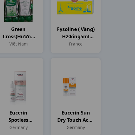
Green
Fysoline ( Vàng)
Cross(hương
H20ống5ml
Trà Xanh)
France
Việt Nam
France
C100ml
Eucerin
Eucerin Sun
Spotless
Dry Touch Acne
Brightening
Oil Control
Germany
Germany
Sebum Control
Face Spf 50+