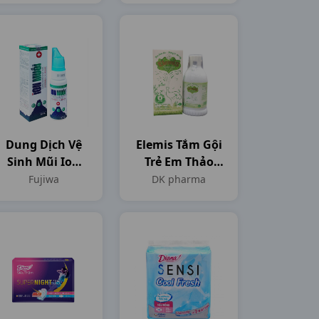
T30ml Germany
T50ml Germany
Dung Dịch Vệ
Elemis Tắm Gội
Sinh Mũi Ion
Trẻ Em Thảo
Muối C90ml
Dược C200ml
Fujiwa
DK pharma
Fujiwa
DK Pharma