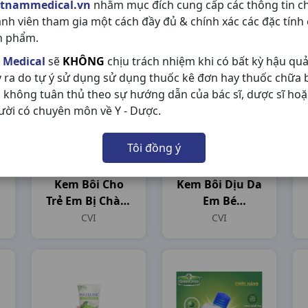
etnammedical.vn
nhằm mục đích cung cấp các thông tin c
Th12c1000ml
Trắng H10gr
ành viên tham gia một cách đầy đủ & chính xác các đặc tính
Vĩnh Phúc
Linh Chi
Vĩnh Phúc
Linh chi
n phẩm.
 Medical
sẽ
KHÔNG
chịu trách nhiệm khi có bất kỳ hậu qu
y ra do tự ý sử dụng sử dụng thuốc kê đơn hay thuốc chữa
 không tuân thủ theo sự hướng dẫn của bác sĩ, dược sĩ hoặ
ười có chuyên môn về Y - Dược.
Tôi đồng ý
Kem Bôi Cho
Kem Bôi Dịu Da
Trẻ Em Bị Chàm
Em Bé
Sữa Kutieskin
Kutieskin T30gr
CVI
CVI
T30gr
CVI