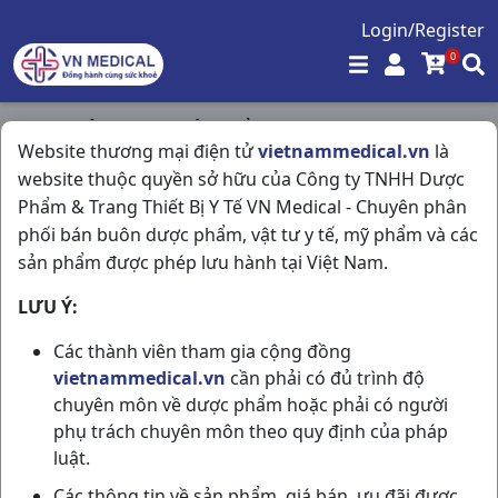
Login/Register
0
Trang chủ
/
Nhóm sản phẩm dùng cho Nha Khoa
/
Website thương mại điện tử
vietnammedical.vn
là
Tăm Chỉ Hộp Vuông Kioshi Lố10h50que Kioshi
website thuộc quyền sở hữu của Công ty TNHH Dược
Phẩm & Trang Thiết Bị Y Tế VN Medical - Chuyên phân
phối bán buôn dược phẩm, vật tư y tế, mỹ phẩm và các
sản phẩm được phép lưu hành tại Việt Nam.
LƯU Ý:
Các thành viên tham gia cộng đồng
vietnammedical.vn
cần phải có đủ trình độ
chuyên môn về dược phẩm hoặc phải có người
phụ trách chuyên môn theo quy định của pháp
luật.
Các thông tin về sản phẩm, giá bán, ưu đãi được