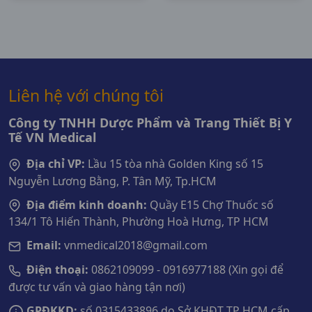
Nhiên Của Hệ Vi
Khuẩn Trong Môi
Trường Miệng (30
Viên) BioGaia
Liên hệ với chúng tôi
Công ty TNHH Dược Phẩm và Trang Thiết Bị Y
Tế VN Medical
Địa chỉ VP:
Lầu 15 tòa nhà Golden King số 15
Nguyễn Lương Bằng, P. Tân Mỹ, Tp.HCM
Địa điểm kinh doanh:
Quầy E15 Chợ Thuốc số
134/1 Tô Hiến Thành, Phường Hoà Hưng, TP HCM
Email:
vnmedical2018@gmail.com
Điện thoại:
0862109099 - 0916977188 (Xin gọi để
được tư vấn và giao hàng tận nơi)
GPĐKKD:
số 0315433896 do Sở KHĐT TP HCM cấp