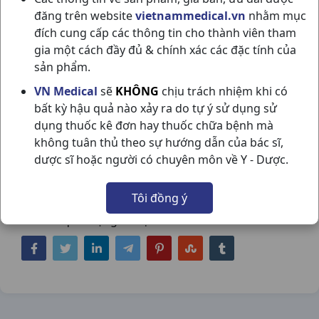
đăng trên website
vietnammedical.vn
nhằm mục
đích cung cấp các thông tin cho thành viên tham
gia một cách đầy đủ & chính xác các đặc tính của
sản phẩm.
TĂM CHỈ HỘP VUÔNG KIOSHI
VN Medical
sẽ
KHÔNG
chịu trách nhiệm khi có
bất kỳ hậu quả nào xảy ra do tự ý sử dụng sử
LỐ10H50QUE KIOSHI
dụng thuốc kê đơn hay thuốc chữa bệnh mà
NSX:
Kioshi
không tuân thủ theo sự hướng dẫn của bác sĩ,
dược sĩ hoặc người có chuyên môn về Y - Dược.
Nhóm hàng:
Nhóm sản phẩm dùng cho
Nha Khoa,
Tôi đồng ý
Chia sẻ qua mạng xã hội: